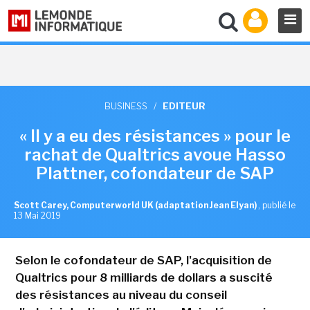
BUSINESS
/
EDITEUR
« Il y a eu des résistances » pour le
rachat de Qualtrics avoue Hasso
Plattner, cofondateur de SAP
Scott Carey, Computerworld UK (adaptation Jean Elyan)
,
publié le
13 Mai 2019
Selon le cofondateur de SAP, l'acquisition de
Qualtrics pour 8 milliards de dollars a suscité
des résistances au niveau du conseil