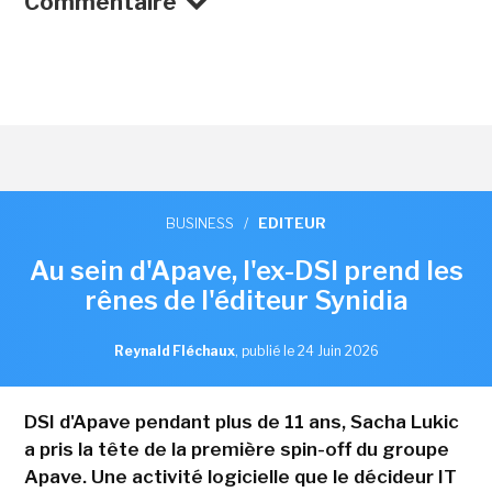
Commentaire
BUSINESS
/
EDITEUR
Au sein d'Apave, l'ex-DSI prend les
rênes de l'éditeur Synidia
Reynald Fléchaux
,
publié le 24 Juin 2026
DSI d'Apave pendant plus de 11 ans, Sacha Lukic
a pris la tête de la première spin-off du groupe
Apave. Une activité logicielle que le décideur IT