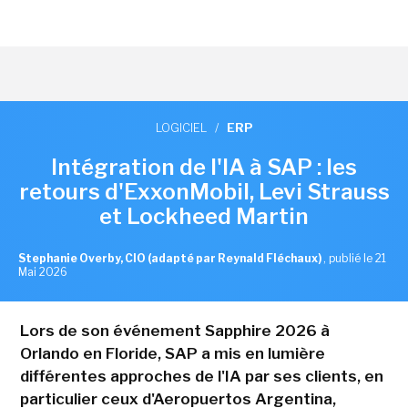
LOGICIEL
/
ERP
Intégration de l'IA à SAP : les
retours d'ExxonMobil, Levi Strauss
et Lockheed Martin
Stephanie Overby, CIO (adapté par Reynald Fléchaux)
,
publié le 21
Mai 2026
Lors de son événement Sapphire 2026 à
Orlando en Floride, SAP a mis en lumière
différentes approches de l'IA par ses clients, en
particulier ceux d'Aeropuertos Argentina,