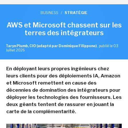
BUSINESS
/
STRATÉGIE
AWS et Microsoft chassent sur les
terres des intégrateurs
Taryn Plumb, CIO (adapté par Dominique Filippone)
,
publié le 03
Juillet 2026
En déployant leurs propres ingénieurs chez
leurs clients pour des déploiements IA, Amazon
et Microsoft remettent en cause des
décennies de domination des intégrateurs pour
déployer les technologies des fournisseurs. Les
deux géants tentent de rassurer en jouant la
carte de la complémentarité.