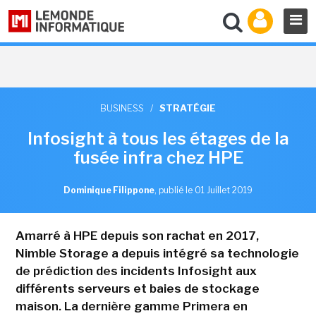
BUSINESS
/
STRATÉGIE
Infosight à tous les étages de la
fusée infra chez HPE
Dominique Filippone
,
publié le 01 Juillet 2019
Amarré à HPE depuis son rachat en 2017,
Nimble Storage a depuis intégré sa technologie
de prédiction des incidents Infosight aux
différents serveurs et baies de stockage
maison. La dernière gamme Primera en