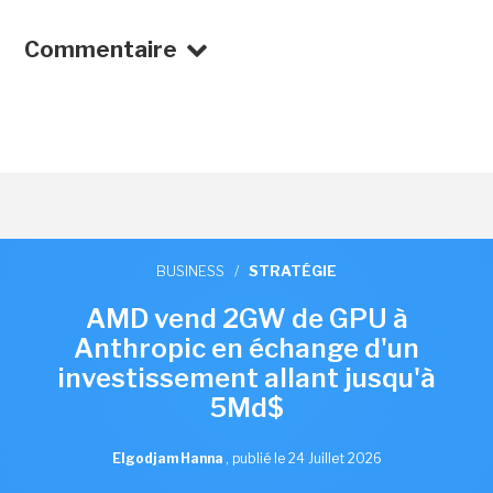
Commentaire
BUSINESS
/
STRATÉGIE
AMD vend 2GW de GPU à
Anthropic en échange d'un
investissement allant jusqu'à
5Md$
Elgodjam Hanna
,
publié le 24 Juillet 2026