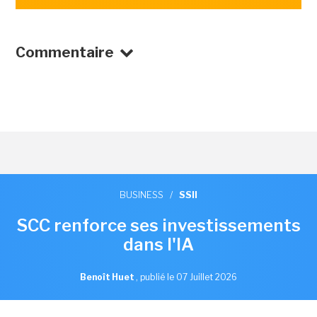
Commentaire
BUSINESS
/
SSII
SCC renforce ses investissements
dans l'IA
Benoît Huet
,
publié le 07 Juillet 2026