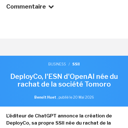
Commentaire
BUSINESS
/
SSII
DeployCo, l'ESN d'OpenAI née du
rachat de la société Tomoro
Benoît Huet
,
publié le 20 Mai 2026
L'éditeur de ChatGPT annonce la création de
DeployCo, sa propre SSII née du rachat de la