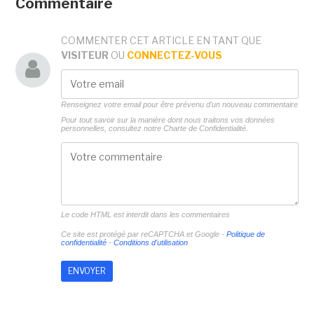
Commentaire
COMMENTER CET ARTICLE EN TANT QUE
VISITEUR
OU
CONNECTEZ-VOUS
Renseignez votre email pour être prévenu d'un nouveau commentaire
Pour tout savoir sur la manière dont nous traitons vos données
personnelles, consultez notre
Charte de Confidentialité.
Le code HTML est interdit dans les commentaires
Ce site est protégé par reCAPTCHA et Google -
Politique de
confidentialité
-
Conditions d'utilisation