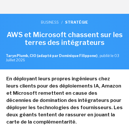
BUSINESS
/
STRATÉGIE
AWS et Microsoft chassent sur les
terres des intégrateurs
Taryn Plumb, CIO (adapté par Dominique Filippone)
,
publié le 03
Juillet 2026
En déployant leurs propres ingénieurs chez
leurs clients pour des déploiements IA, Amazon
et Microsoft remettent en cause des
décennies de domination des intégrateurs pour
déployer les technologies des fournisseurs. Les
deux géants tentent de rassurer en jouant la
carte de la complémentarité.