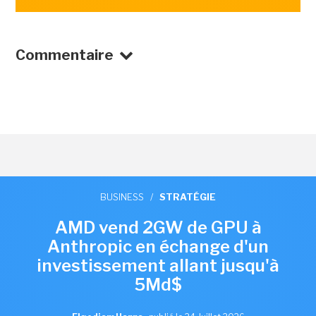
Commentaire
BUSINESS
/
STRATÉGIE
AMD vend 2GW de GPU à
Anthropic en échange d'un
investissement allant jusqu'à
5Md$