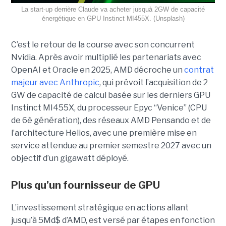
La start-up derrière Claude va acheter jusquà 2GW de capacité
énergétique en GPU Instinct MI455X. (Unsplash)
C’est le retour de la course avec son concurrent
Nvidia.
Après avoir multiplié les partenariats avec
OpenAI et Oracle en 2025, AMD décroche un
contrat
majeur avec Anthropic
, qui prévoit l’acquisition de 2
GW de capacité de calcul basée sur les derniers GPU
Instinct MI455X, du
processeur
Epyc
“Venice” (CPU
de 6è génération), des réseaux
AMD Pensando
et de
l’architecture Helios, avec une première mise en
service attendue au premier semestre 2027 avec un
objectif d’un gigawatt déployé.
Plus qu’un fournisseur de GPU
L’investissement stratégique en actions allant
jusqu’à 5Md$ d’AMD, est versé par étapes en fonction