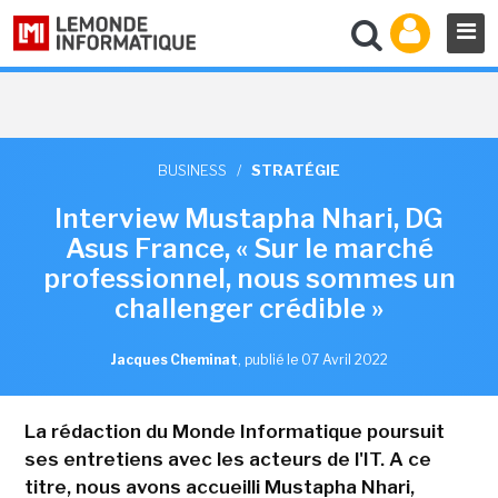
BUSINESS
/
STRATÉGIE
Interview Mustapha Nhari, DG
Asus France, « Sur le marché
professionnel, nous sommes un
challenger crédible »
Jacques Cheminat
,
publié le 07 Avril 2022
La rédaction du Monde Informatique poursuit
ses entretiens avec les acteurs de l'IT. A ce
titre, nous avons accueilli Mustapha Nhari,