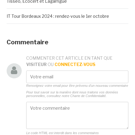
Tisseo, Ecocert et Lagarrigue
IT Tour Bordeaux 2024 : rendez-vous le 1er octobre
Commentaire
COMMENTER CET ARTICLE EN TANT QUE
VISITEUR
OU
CONNECTEZ-VOUS
Renseignez votre email pour être prévenu d'un nouveau commentaire
Pour tout savoir sur la manière dont nous traitons vos données
personnelles, consultez notre
Charte de Confidentialité.
Le code HTML est interdit dans les commentaires