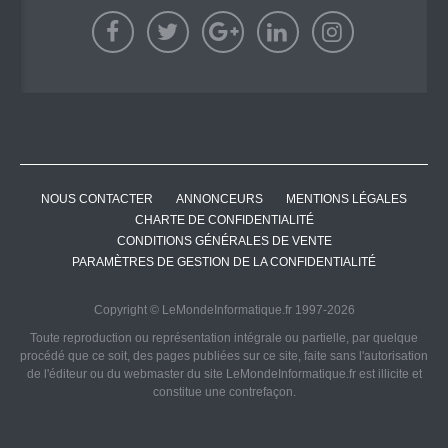
NOUS CONTACTER
ANNONCEURS
MENTIONS LÉGALES
CHARTE DE CONFIDENTIALITÉ
CONDITIONS GÉNÉRALES DE VENTE
PARAMÈTRES DE GESTION DE LA CONFIDENTIALITÉ
Copyright © LeMondeInformatique.fr 1997-2026
Toute reproduction ou représentation intégrale ou partielle, par quelque
procédé que ce soit, des pages publiées sur ce site, faite sans l'autorisation
de l'éditeur ou du webmaster du site LeMondeInformatique.fr est illicite et
constitue une contrefaçon.