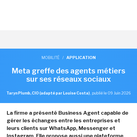
MOBILITÉ
/
APPLICATION
Meta greffe des agents métiers
sur ses réseaux sociaux
Taryn Plumb, CIO (adapté par Louise Costa)
,
publié le 09 Juin 2026
La firme a présenté Business Agent capable de
gérer les échanges entre les entreprises et
leurs clients sur WhatsApp, Messenger et
Instagram. Elle propose aussi une plateforme