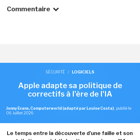
Commentaire
SÉCURITÉ
/
LOGICIELS
Apple adapte sa politique de
correctifs à l'ère de l'IA
Jonny Evans, Computerworld (adapté par Louise Costa)
,
publié le
06 Juillet 2026
Le temps entre la découverte d'une faille et son