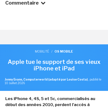
Commentaire
MOBILITÉ
/
OS MOBILE
Apple tue le support de ses vieux
iPhone et iPad
Jonny Evans, Computerworld (adapté par Louise Costa)
,
publié le
10 Juillet 2026
Les iPhone 4, 4S, 5 et 5c, commercialisés au
début des années 2010, perdent l'accès à