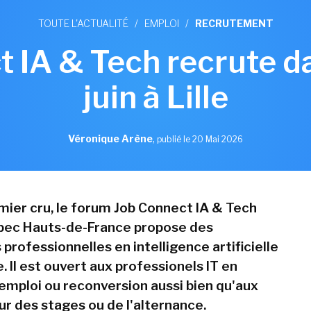
TOUTE L'ACTUALITÉ
/
EMPLOI
/
RECRUTEMENT
 IA & Tech recrute dan
juin à Lille
Véronique Arène
,
publié le 20 Mai 2026
mier cru, le forum Job Connect IA & Tech
'Apec Hauts-de-France propose des
professionnelles en intelligence artificielle
 Il est ouvert aux professionels IT en
emploi ou reconversion aussi bien qu'aux
ur des stages ou de l'alternance.