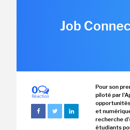
Job Connect
Pour son pre
0
piloté par l
Réaction
opportunités 
et numérique.
recherche d'
étudiants po