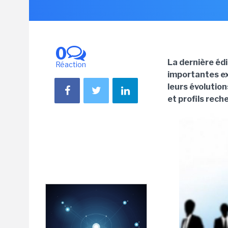
0
La dernière édi
Réaction
importantes ex
leurs évolutio
et profils rech