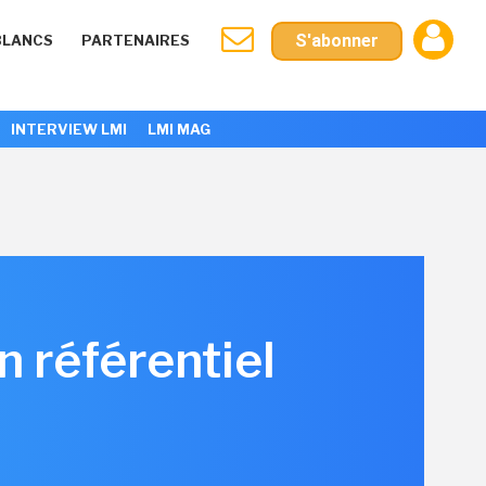
S'abonner
BLANCS
PARTENAIRES
INTERVIEW LMI
LMI MAG
n référentiel