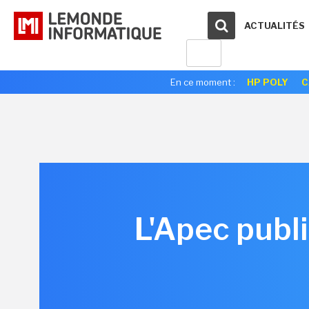
ACTUALITÉS
En ce moment :
HP POLY
C
L'Apec publi