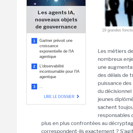
Les agents IA,
nouveaux objets
de gouvernance
19 grandes fonctio
Gartner prévoit une
1
croissance
Les métiers de
exponentielle de l'IA
agentique
nombreux enje
L'observabilité
une augmentati
2
incontournable pour l'IA
des délais de 
agentique
puissance des 
...
3
du décisionnel 
LIRE LE DOSSIER
jeunes diplômés
sachent toujour
responsables 
plus en plus confrontées au décryptage
correspondent-ils exactement ? S'agit