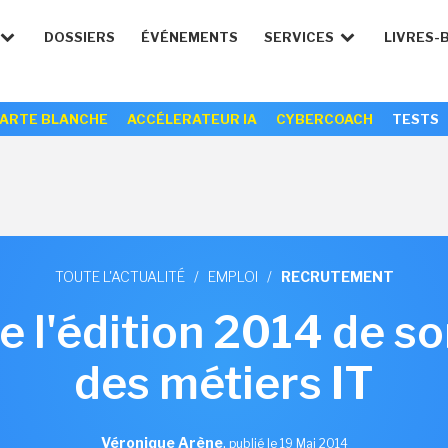
DOSSIERS
ÉVÉNEMENTS
SERVICES
LIVRES-
ARTE BLANCHE
ACCÉLERATEUR IA
CYBERCOACH
TESTS
TOUTE L'ACTUALITÉ
/
EMPLOI
/
RECRUTEMENT
e l'édition 2014 de so
des métiers IT
Véronique Arène
,
publié le 19 Mai 2014