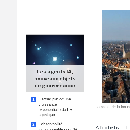
Les agents IA,
nouveaux objets
de gouvernance
Gartner prévoit une
1
croissance
La palais de la bour
exponentielle de l'IA
agentique
L'observabilité
2
A l’initiative 
incontournable pour l'IA