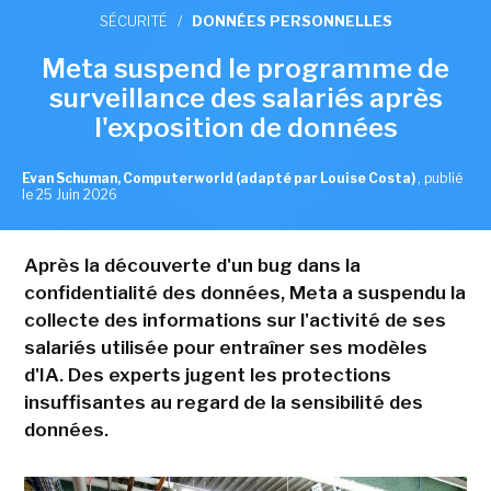
SÉCURITÉ
/
DONNÉES PERSONNELLES
Meta suspend le programme de
surveillance des salariés après
l'exposition de données
Evan Schuman, Computerworld (adapté par Louise Costa)
,
publié
le 25 Juin 2026
Après la découverte d'un bug dans la
confidentialité des données, Meta a suspendu la
collecte des informations sur l'activité de ses
salariés utilisée pour entraîner ses modèles
d'IA. Des experts jugent les protections
insuffisantes au regard de la sensibilité des
données.