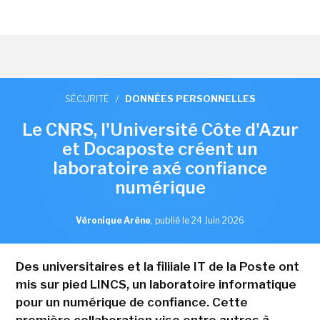
SÉCURITÉ
/
DONNÉES PERSONNELLES
Le CNRS, l'Université Côte d'Azur
et Docaposte créent un
laboratoire axé confiance
numérique
Véronique Arène
,
publié le 24 Juin 2026
Des universitaires et la filiiale IT de la Poste ont
mis sur pied LINCS, un laboratoire informatique
pour un numérique de confiance. Cette