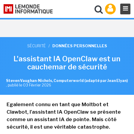
SÉCURITÉ
/
DONNÉES PERSONNELLES
L'assistant IA OpenClaw est un
cauchemar de sécurité
Steven Vaughan-Nichols, Computerworld (adapté par Jean Elyan)
,
publié le 03 Février 2026
Egalement connu en tant que Moltbot et
Clawbot, l'assistant IA OpenClaw se présente
comme un assistant IA de pointe. Mais côté
sécurité, il est une véritable catastrophe.