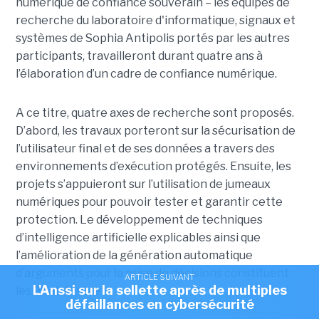
numérique de confiance souverain – les équipes de
recherche du laboratoire d'informatique, signaux et
systèmes de Sophia Antipolis portés par les autres
participants, travailleront durant quatre ans à
l’élaboration d’un cadre de confiance numérique.
A ce titre, quatre axes de recherche sont proposés.
D’abord, les travaux porteront sur la sécurisation de
l’utilisateur final et de ses données a travers des
environnements d’exécution protégés. Ensuite, les
projets s’appuieront sur l’utilisation de jumeaux
numériques pour pouvoir tester et garantir cette
protection. Le développement de techniques
d’intelligence artificielle explicables ainsi que
l’amélioration de la génération automatique
d’arguments pour la prise de décisions constituent
ARTICLE SUIVANT
e
e
L'Anssi sur la sellette après de multiples
les 3
et 4
volets.
défaillances en cybersécurité