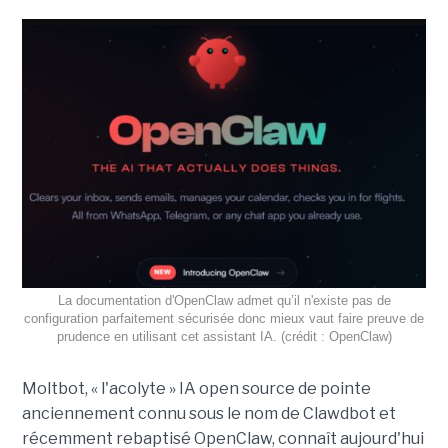
La documentation d'OpenClaw admet qu’il n'existe pas de
configuration parfaitement sécurisée donc mieux vaut faire preuve de
prudence en utilisant cet assistant IA. (crédit : OpenClaw)
Moltbot, « l'acolyte » IA open source de pointe
anciennement connu sous le nom de Clawdbot et
récemment rebaptisé OpenClaw, connaît aujourd'hui