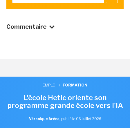
Commentaire
EMPLOI
/
FORMATION
L'école Hetic oriente son
programme grande école vers l'IA
Véronique Arène
,
publié le 06 Juillet 2026