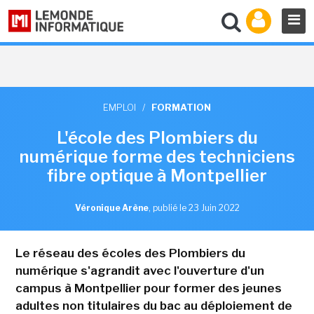
EMPLOI
/
FORMATION
L'école des Plombiers du
numérique forme des techniciens
fibre optique à Montpellier
Véronique Arène
,
publié le 23 Juin 2022
Le réseau des écoles des Plombiers du
numérique s'agrandit avec l'ouverture d'un
campus à Montpellier pour former des jeunes
adultes non titulaires du bac au déploiement de