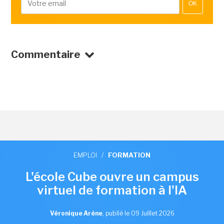
OK
Commentaire
EMPLOI
/
FORMATION
L'école Cube ouvre un campus
virtuel de formation à l'IA
Véronique Arène
,
publié le 09 Juillet 2026