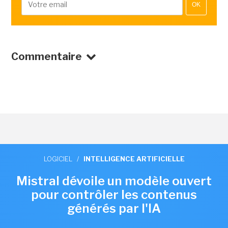
OK
Commentaire
LOGICIEL
/
INTELLIGENCE ARTIFICIELLE
Mistral dévoile un modèle ouvert
pour contrôler les contenus
générés par l'IA