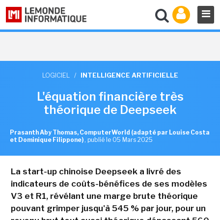
LOGICIEL
/
INTELLIGENCE ARTIFICIELLE
L'équation financière très
théorique de Deepseek
Prasanth Aby Thomas, ComputerWorld (adapté par Louise Costa
et Dominique Filippone)
,
publié le 05 Mars 2025
La start-up chinoise Deepseek a livré des
indicateurs de coûts-bénéfices de ses modèles
V3 et R1, révélant une marge brute théorique
pouvant grimper jusqu'à 545 % par jour, pour un