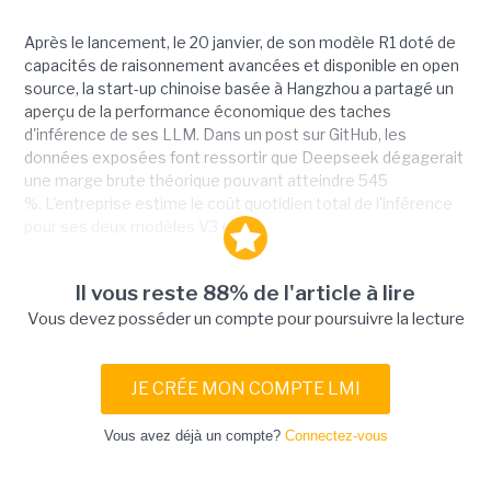
Après le lancement, le 20 janvier, de son modèle R1 doté de
capacités de raisonnement avancées et disponible en open
source, la start-up chinoise basée à Hangzhou a partagé un
aperçu de la performance économique des taches
d'inférence de ses LLM. Dans un post sur GitHub, les
données exposées font ressortir que Deepseek dégagerait
une marge brute théorique pouvant atteindre 545
%. L'entreprise estime le coût quotidien total de l'inférence
pour ses deux modèles V3 et...
Il vous reste 88% de l'article à lire
Vous devez posséder un compte pour poursuivre la lecture
JE CRÉE MON COMPTE LMI
Vous avez déjà un compte?
Connectez-vous