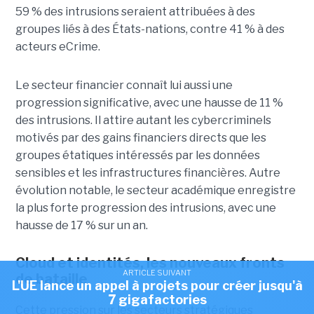
59 % des intrusions seraient attribuées à des
groupes liés à des États-nations, contre 41 % à des
acteurs eCrime.
Le secteur financier connaît lui aussi une
progression significative, avec une hausse de 11 %
des intrusions. Il attire autant les cybercriminels
motivés par des gains financiers directs que les
groupes étatiques intéressés par les données
sensibles et les infrastructures financières. Autre
évolution notable, le secteur académique enregistre
la plus forte progression des intrusions, avec une
hausse de 17 % sur un an.
Cloud et identités, les nouveaux fronts
ARTICLE SUIVANT
de bataille
L'UE lance un appel à projets pour créer jusqu'à
7 gigafactories
Cette pression sur les secteurs stratégiques