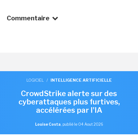
Commentaire
LOGICIEL
/
INTELLIGENCE ARTIFICIELLE
CrowdStrike alerte sur des
cyberattaques plus furtives,
accélérées par l'IA
Louise Costa
,
publié le 04 Aout 2026