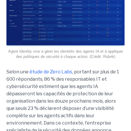
Agent Identity vise à gérer les identités des agents IA et à appliquer
des politiques de sécurité à chaque action. (Crédit: Rubrik)
Selon une
étude de Zero Labs
, portant
sur plus de 1
600 répondants,
86 % des responsables IT et
cybersécurité estiment que les agents IA
dépasseront les capacités de protection de leur
organisation dans les douze prochains mois, alors
que seuls 23 % déclarent disposer d’une visibilité
complète sur les agents actifs dans leur
environnement.
Dans ce contexte, l'entreprise
spécialiste de la sécurité des données annonce