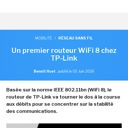
MOBILITÉ
/
RÉSEAU SANS FIL
Un premier routeur WiFi 8 chez
TP-Link
Benoît Huet
,
publié le 05 Juin 2026
Basée sur la norme IEEE 802.11bn (WiFi 8), le
routeur de TP-Link va tourner le dos à la course
aux débits pour se concentrer sur la stabilité
des communications.