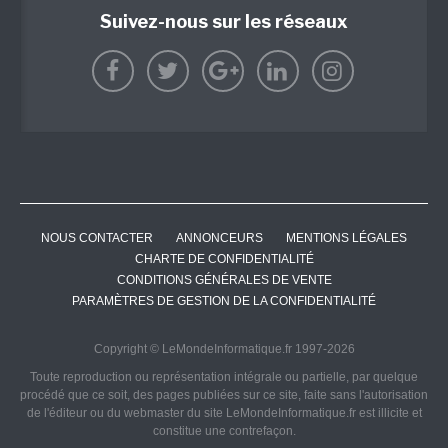
Suivez-nous sur les réseaux
NOUS CONTACTER
ANNONCEURS
MENTIONS LÉGALES
CHARTE DE CONFIDENTIALITÉ
CONDITIONS GÉNÉRALES DE VENTE
PARAMÈTRES DE GESTION DE LA CONFIDENTIALITÉ
Copyright © LeMondeInformatique.fr 1997-2026
Toute reproduction ou représentation intégrale ou partielle, par quelque
procédé que ce soit, des pages publiées sur ce site, faite sans l'autorisation
de l'éditeur ou du webmaster du site LeMondeInformatique.fr est illicite et
constitue une contrefaçon.