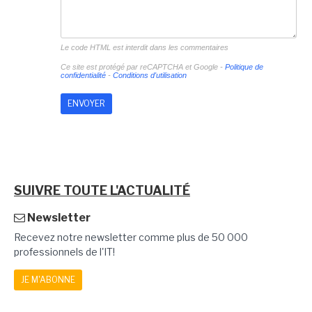
Le code HTML est interdit dans les commentaires
Ce site est protégé par reCAPTCHA et Google -
Politique de
confidentialité
-
Conditions d'utilisation
SUIVRE TOUTE L'ACTUALITÉ
Newsletter
Recevez notre newsletter comme plus de 50 000
professionnels de l'IT!
JE M'ABONNE