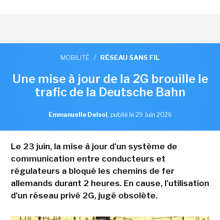
MOBILITÉ
/
RÉSEAU SANS FIL
Une mise à jour de la 2G brouille le
trafic de la Deutsche Bahn
Emmanuelle Delsol
,
publié le 29 Juin 2026
Le 23 juin, la mise à jour d'un système de
communication entre conducteurs et
régulateurs a bloqué les chemins de fer
allemands durant 2 heures. En cause, l'utilisation
d'un réseau privé 2G, jugé obsolète.