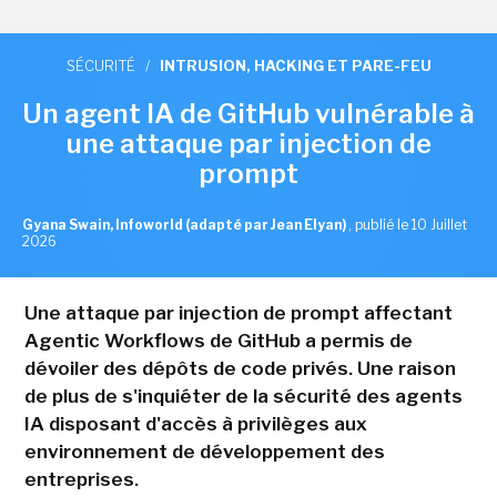
SÉCURITÉ
/
INTRUSION, HACKING ET PARE-FEU
Un agent IA de GitHub vulnérable à
une attaque par injection de
prompt
Gyana Swain, Infoworld (adapté par Jean Elyan)
,
publié le 10 Juillet
2026
Une attaque par injection de prompt affectant
Agentic Workflows de GitHub a permis de
dévoiler des dépôts de code privés. Une raison
de plus de s'inquiéter de la sécurité des agents
IA disposant d'accès à privilèges aux
environnement de développement des
entreprises.