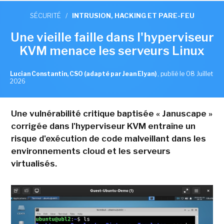
SÉCURITÉ
/
INTRUSION, HACKING ET PARE-FEU
Une vieille faille dans l'hyperviseur
KVM menace les serveurs Linux
Lucian Constantin, CSO (adapté par Jean Elyan)
,
publié le 08 Juillet
2026
Une vulnérabilité critique baptisée « Januscape »
corrigée dans l'hyperviseur KVM entraîne un
risque d'exécution de code malveillant dans les
environnements cloud et les serveurs
virtualisés.