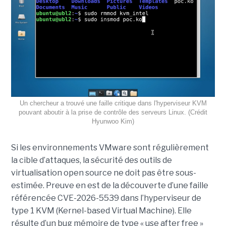
Un chercheur a trouvé une faille critique dans l'hyperviseur KVM
pouvant aboutir à la prise de contrôle des serveurs Linux. (Crédit
Hyunwoo Kim)
Si les environnements VMware sont régulièrement
la cible d’attaques, la sécurité des outils de
virtualisation open source ne doit pas être sous-
estimée. Preuve en est de la découverte d’une faille
référencée CVE-2026-5539 dans l’hyperviseur de
type 1 KVM (Kernel-based Virtual Machine). Elle
résulte d’un bug mémoire de type « use after free »