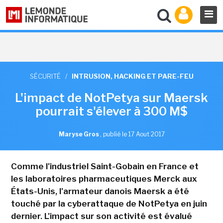
SÉCURITÉ
/
INTRUSION, HACKING ET PARE-FEU
L'impact de NotPetya sur Maersk
pourrait s'élever à 300 M$
Maryse Gros
,
publié le 17 Aout 2017
Comme l'industriel Saint-Gobain en France et
les laboratoires pharmaceutiques Merck aux
États-Unis, l'armateur danois Maersk a été
touché par la cyberattaque de NotPetya en juin
dernier. L'impact sur son activité est évalué