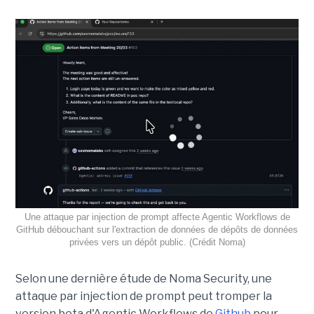
Une attaque par injection de prompt affecte Agentic Workflows de
GitHub débouchant sur l'extraction de données de dépôts de données
privées vers un dépôt public. (Crédit Noma)
Selon une dernière étude de Noma Security, une
attaque par injection de prompt peut tromper la
version beta d'Agentic Workflows de
Github
pour