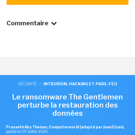
Commentaire
SÉCURITÉ
/
INTRUSION, HACKING ET PARE-FEU
Le ransomware The Gentlemen
perturbe la restauration des
données
Prasanth Aby Thomas, Computerworld (adapté par Jean Elyan)
,
publié le 09 Juillet 2026