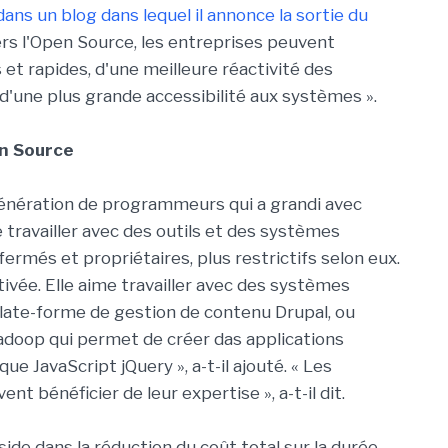
dans un blog dans lequel il annonce la sortie du
vers l'Open Source, les entreprises peuvent
et rapides, d'une meilleure réactivité des
 d'une plus grande accessibilité aux systèmes ».
en Source
 génération de programmeurs qui a grandi avec
ère travailler avec des outils et des systèmes
ermés et propriétaires, plus restrictifs selon eux.
tivée. Elle aime travailler avec des systèmes
late-forme de gestion de contenu Drupal, ou
adoop qui permet de créer das applications
ue JavaScript jQuery », a-t-il ajouté. « Les
nt bénéficier de leur expertise », a-t-il dit.
ide dans la réduction du coût total sur la durée