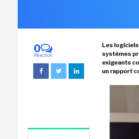
Les logiciel
0
systèmes pr
Réaction
exigeants co
un rapport 