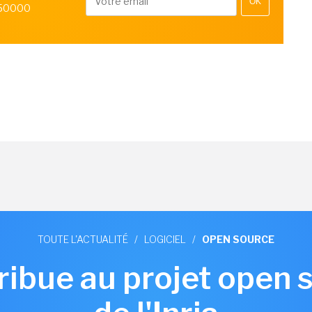
OK
 50000
TOUTE L'ACTUALITÉ
/
LOGICIEL
/
OPEN SOURCE
ribue au projet open 