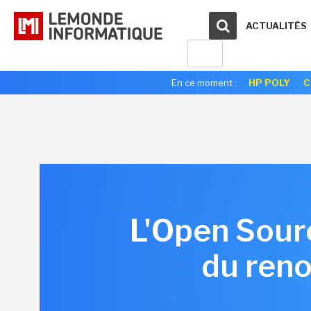
ACTUALITÉS
En ce moment :
HP POLY
C
L'Open Sourc
du reno