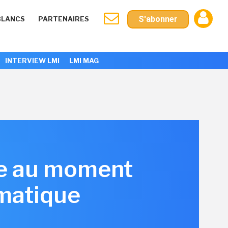
S'abonner
BLANCS
PARTENAIRES
INTERVIEW LMI
LMI MAG
ire au moment
rmatique