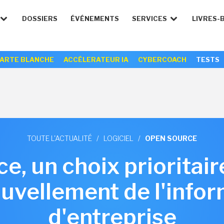
DOSSIERS
ÉVÉNEMENTS
SERVICES
LIVRES-
ARTE BLANCHE
ACCÉLERATEUR IA
CYBERCOACH
TESTS
TOUTE L'ACTUALITÉ
/
LOGICIEL
/
OPEN SOURCE
e, un choix priorita
uvellement de l'info
d'entreprise