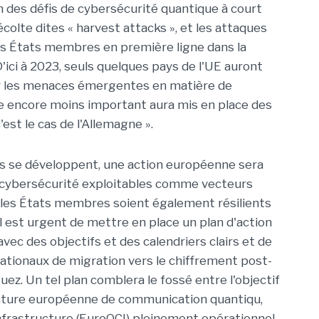
on des défis de cybersécurité quantique à court
écolte dites « harvest attacks », et les attaques
les États membres en première ligne dans la
 D'ici à 2023, seuls quelques pays de l'UE auront
er les menaces émergentes en matière de
e encore moins important aura mis en place des
est le cas de l'Allemagne ».
s se développent, une action européenne sera
de cybersécurité exploitables comme vecteurs
s les États membres soient également résilients
l est urgent de mettre en place un plan d'action
vec des objectifs et des calendriers clairs et de
nationaux de migration vers le chiffrement post-
uez. Un tel plan comblera le fossé entre l'objectif
tructure européenne de communication quantiqu,
astructure (EuroQCI) pleinement opérationnel