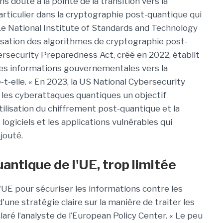
ns doute à la pointe de la transition vers la
rticulier dans la cryptographie post-quantique qui
« Le National Institute of Standards and Technology
isation des algorithmes de cryptographie post-
rsecurity Preparedness Act, créé en 2022, établit
 les informations gouvernementales vers la
t-elle. « En 2023, la US National Cybersecurity
e les cyberattaques quantiques un objectif
tilisation du chiffrement post-quantique et la
logiciels et les applications vulnérables qui
jouté.
antique de l'UE, trop limitée
'UE pour sécuriser les informations contre les
ne stratégie claire sur la manière de traiter les
aré l’analyste de l’European Policy Center. « Le peu