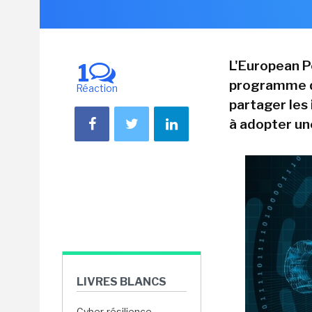
L'European P
1
programme de
Réaction
partager les
à adopter u
LIVRES BLANCS
Cyber-résilience