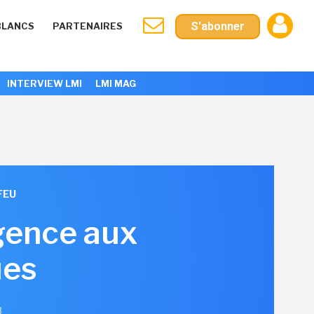
S'abonner
BLANCS
PARTENAIRES
INTERVIEW LMI
LMI MAG
FEU
rgence aux
ues
3