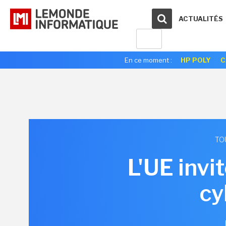
ACTUALITÉS
En ce moment :
HP POLY
C
TO
L'UE invi
cy