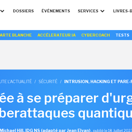
DOSSIERS
ÉVÉNEMENTS
SERVICES
LIVRES-
ARTE BLANCHE
ACCÉLERATEUR IA
CYBERCOACH
TESTS
UTE L'ACTUALITÉ
/
SÉCURITÉ
/
INTRUSION, HACKING ET PARE-
tée à se préparer d'u
berattaques quantiq
Michael Hill, IDG NS (adapté par Jean Elyan)
,
publié le 18 Juillet 202