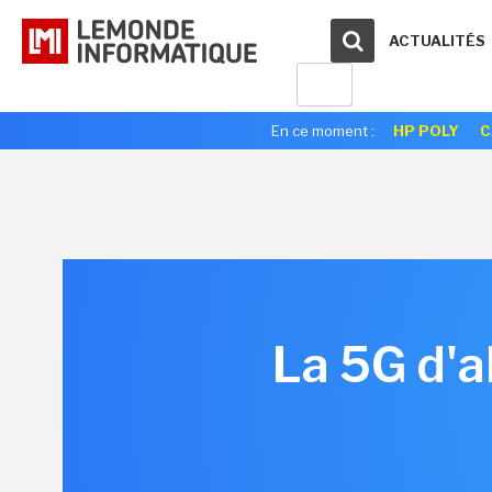
ACTUALITÉS
En ce moment :
HP POLY
C
La 5G d'a