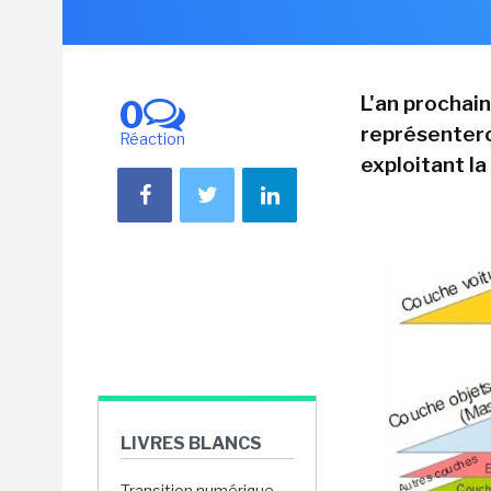
L'an prochai
0
représentero
Réaction
exploitant l
LIVRES BLANCS
Transition numérique