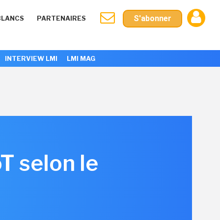
S'abonner
BLANCS
PARTENAIRES
INTERVIEW LMI
LMI MAG
T selon le