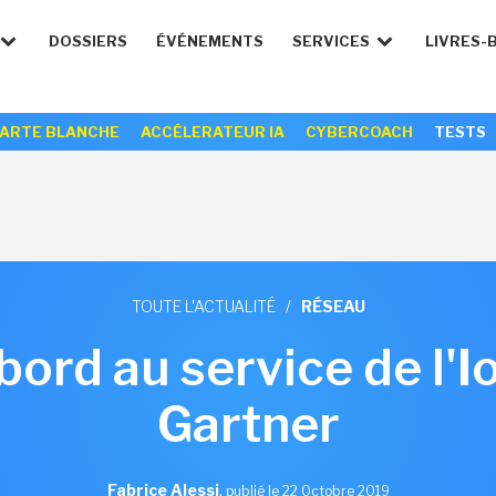
DOSSIERS
ÉVÉNEMENTS
SERVICES
LIVRES-
ARTE BLANCHE
ACCÉLERATEUR IA
CYBERCOACH
TESTS
TOUTE L'ACTUALITÉ
/
RÉSEAU
bord au service de l'Io
Gartner
Fabrice Alessi
,
publié le 22 Octobre 2019