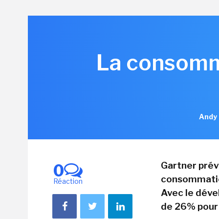
La consomma
Andy 
Gartner prév
0
consommatio
Réaction
Avec le déve
de 26% pour