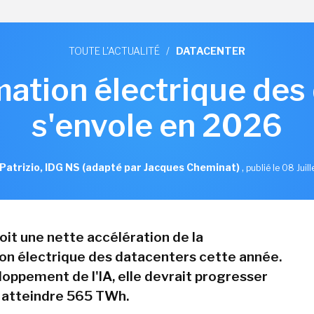
TOUTE L'ACTUALITÉ
/
DATACENTER
tion électrique des
s'envole en 2026
Patrizio, IDG NS (adapté par Jacques Cheminat)
,
publié le 08 Juil
oit une nette accélération de la
n électrique des datacenters cette année.
loppement de l'IA, elle devrait progresser
 atteindre 565 TWh.