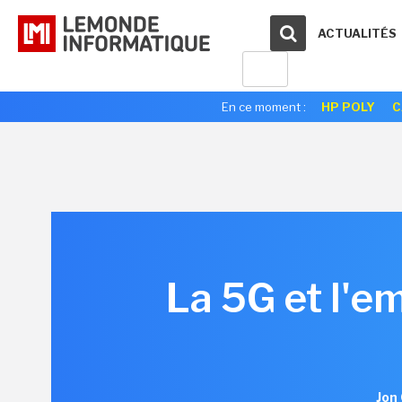
ACTUALITÉS
En ce moment :
HP POLY
C
La 5G et l'e
Jon