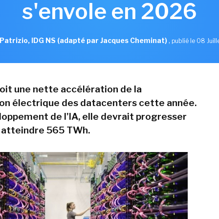
s'envole en 2026
Patrizio, IDG NS (adapté par Jacques Cheminat)
,
publié le 08 Juil
oit une nette accélération de la
n électrique des datacenters cette année.
loppement de l'IA, elle devrait progresser
 atteindre 565 TWh.