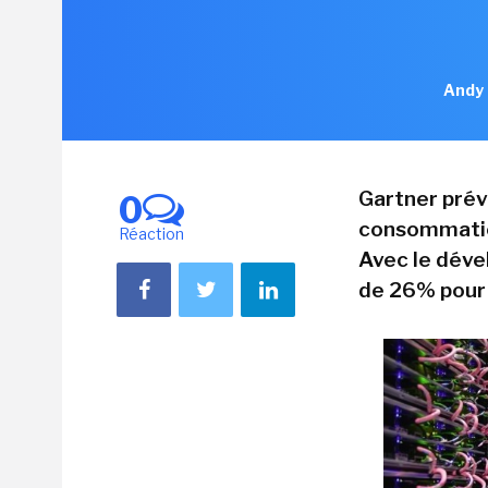
Andy 
Gartner prév
0
consommatio
Réaction
Avec le déve
de 26% pour