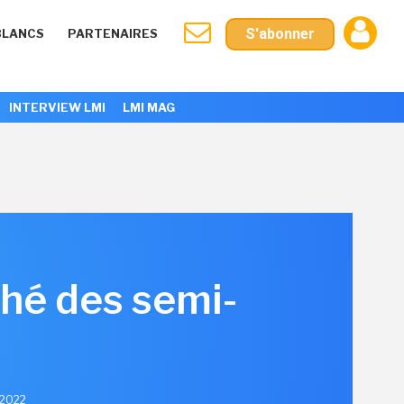
S'abonner
BLANCS
PARTENAIRES
INTERVIEW LMI
LMI MAG
ché des semi-
l 2022