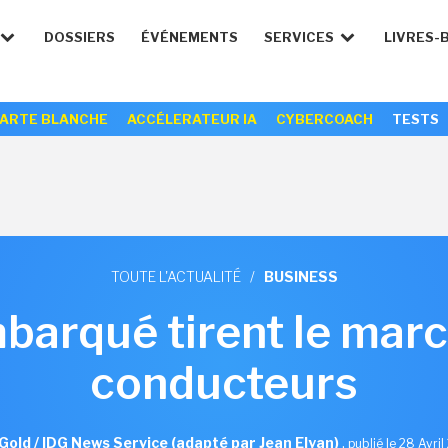
DOSSIERS
ÉVÉNEMENTS
SERVICES
LIVRES-
ARTE BLANCHE
ACCÉLERATEUR IA
CYBERCOACH
TESTS
TOUTE L'ACTUALITÉ
/
BUSINESS
mbarqué tirent le mar
conducteurs
 Gold / IDG News Service (adapté par Jean Elyan)
,
publié le 28 Avri