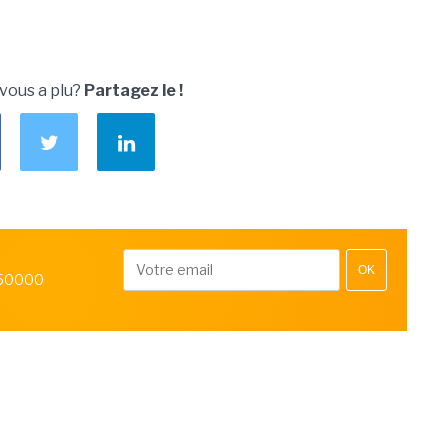
 vous a plu?
Partagez le !
OK
 50000