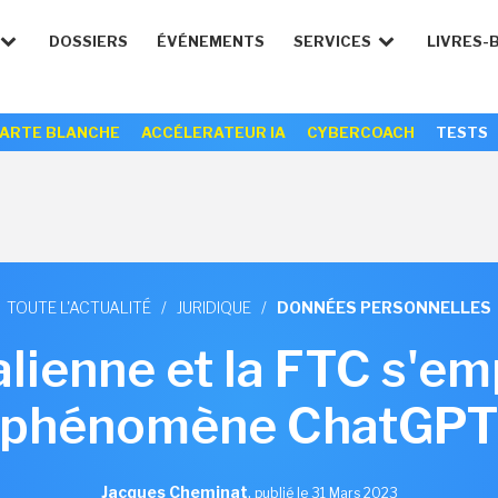
DOSSIERS
ÉVÉNEMENTS
SERVICES
LIVRES-
ARTE BLANCHE
ACCÉLERATEUR IA
CYBERCOACH
TESTS
TOUTE L'ACTUALITÉ
/
JURIDIQUE
/
DONNÉES PERSONNELLES
talienne et la FTC s'e
phénomène ChatGP
Jacques Cheminat
,
publié le 31 Mars 2023