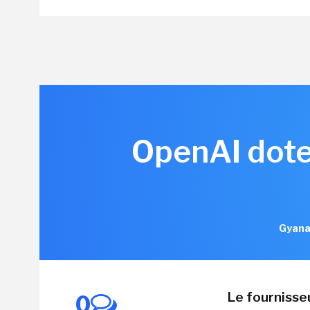
OpenAI dote
Gyana
Le fournisse
0