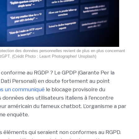
rotection des données personnelles revient de plus en plus concernant
tGPT. (Crédit Photo : Leavrt Photographer/ Unsplash)
l conforme au RGDP ? Le GPDP (Garante Per la
 Dati Personali) en doute fortement au point
ns un communiqué
le blocage provisoire du
 données des utilisateurs italiens à l'encontre
eur américain du fameux chatbot. L’organisme a par
une enquête.
rs éléments qui seraient non conformes au RGPD.