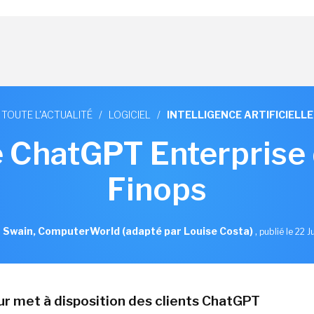
TOUTE L'ACTUALITÉ
/
LOGICIEL
/
INTELLIGENCE ARTIFICIELLE
 ChatGPT Enterprise 
Finops
 Swain, ComputerWorld (adapté par Louise Costa)
,
publié le 22 
ur met à disposition des clients ChatGPT