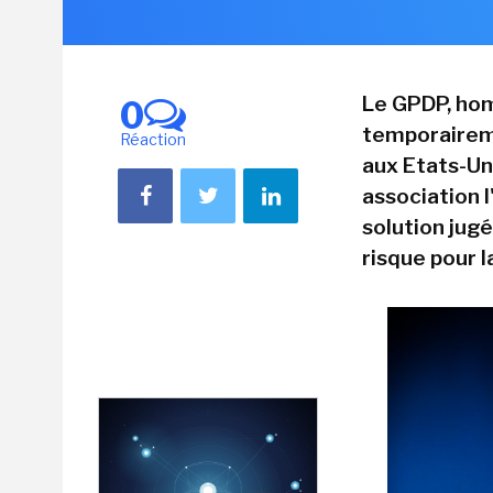
Le GPDP, hom
0
temporaireme
Réaction
aux Etats-Uni
association l
solution jug
risque pour l