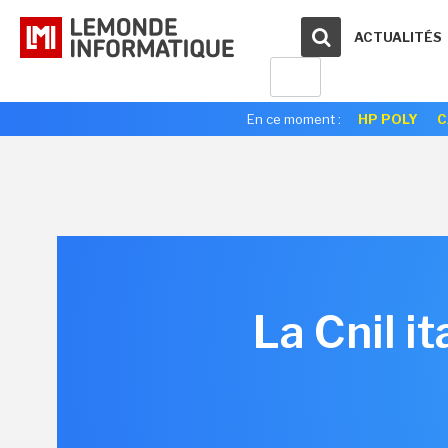
ACTUALITÉS
En ce moment :
HP POLY
C
La Cnil i