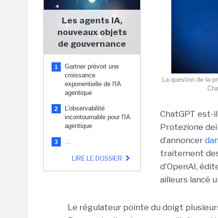
Les agents IA,
nouveaux objets
de gouvernance
Gartner prévoit une
1
croissance
La question de la p
exponentielle de l'IA
Cha
agentique
L'observabilité
2
ChatGPT est-i
incontournable pour l'IA
agentique
Protezione dei
d’annoncer
da
...
3
traitement des
LIRE LE DOSSIER
d'OpenAI, édit
ailleurs lancé 
Le régulateur pointe du doigt plusieu