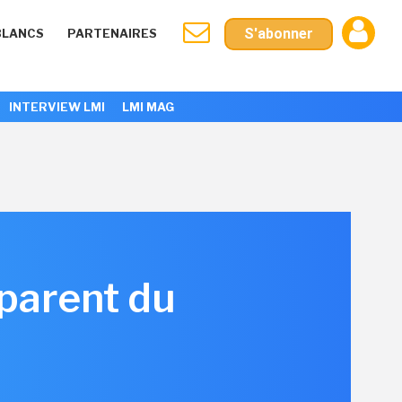
S'abonner
BLANCS
PARTENAIRES
INTERVIEW LMI
LMI MAG
mparent du
T