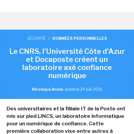
SÉCURITÉ
/
DONNÉES PERSONNELLES
Le CNRS, l'Université Côte d'Azur
et Docaposte créent un
laboratoire axé confiance
numérique
Véronique Arène
,
publié le 24 Juin 2026
Des universitaires et la filiiale IT de la Poste ont
mis sur pied LINCS, un laboratoire informatique
pour un numérique de confiance. Cette
première collaboration vise entre autres à