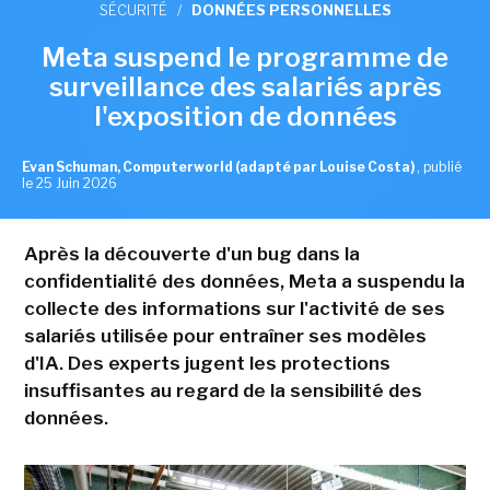
SÉCURITÉ
/
DONNÉES PERSONNELLES
Meta suspend le programme de
surveillance des salariés après
l'exposition de données
Evan Schuman, Computerworld (adapté par Louise Costa)
,
publié
le 25 Juin 2026
Après la découverte d'un bug dans la
confidentialité des données, Meta a suspendu la
collecte des informations sur l'activité de ses
salariés utilisée pour entraîner ses modèles
d'IA. Des experts jugent les protections
insuffisantes au regard de la sensibilité des
données.