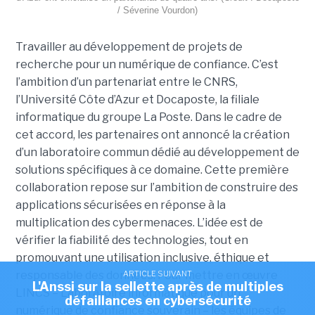
/ Séverine Vourdon)
Travailler au développement de projets de
recherche pour un numérique de confiance. C’est
l’ambition d’un partenariat entre le CNRS,
l’Université Côte d’Azur et Docaposte, la filiale
informatique du groupe La Poste. Dans le cadre de
cet accord, les partenaires ont annoncé la création
d’un laboratoire commun dédié au développement de
solutions spécifiques à ce domaine. Cette première
collaboration repose sur l’ambition de construire des
applications sécurisées en réponse à la
multiplication des cybermenaces. L’idée est de
vérifier la fiabilité des technologies, tout en
promouvant une utilisation inclusive, éthique et
responsable des données. Pour mettre en œuvre
ARTICLE SUIVANT
L'Anssi sur la sellette après de multiples
LINCS – Laboratoire informatique pour un
défaillances en cybersécurité
numérique de confiance souverain – les équipes de