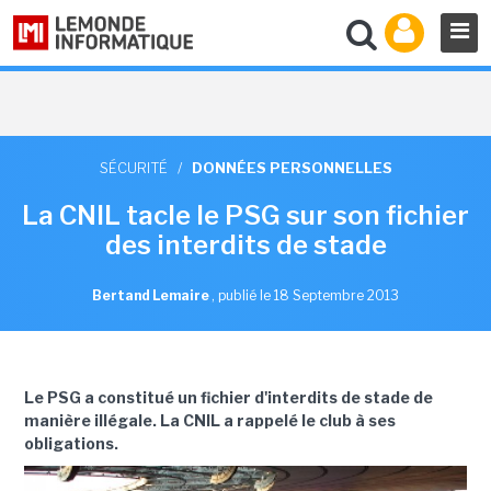
SÉCURITÉ
/
DONNÉES PERSONNELLES
La CNIL tacle le PSG sur son fichier
des interdits de stade
Bertand Lemaire
,
publié le 18 Septembre 2013
Le PSG a constitué un fichier d'interdits de stade de
manière illégale. La CNIL a rappelé le club à ses
obligations.