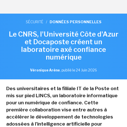
SÉCURITÉ
/
DONNÉES PERSONNELLES
Le CNRS, l'Université Côte d'Azur
et Docaposte créent un
laboratoire axé confiance
numérique
Véronique Arène
,
publié le 24 Juin 2026
Des universitaires et la filiiale IT de la Poste ont
mis sur pied LINCS, un laboratoire informatique
pour un numérique de confiance. Cette
première collaboration vise entre autres à
accélérer le développement de technologies
adossées à l'intelligence artificielle pour