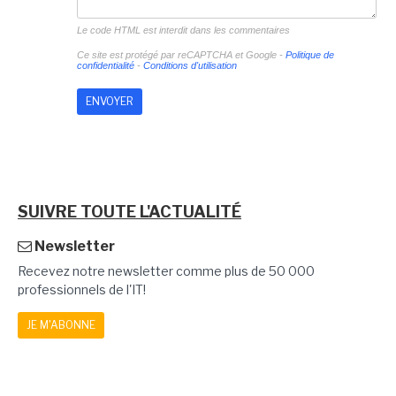
Le code HTML est interdit dans les commentaires
Ce site est protégé par reCAPTCHA et Google -
Politique de
confidentialité
-
Conditions d'utilisation
SUIVRE TOUTE L'ACTUALITÉ
Newsletter
Recevez notre newsletter comme plus de 50 000
professionnels de l'IT!
JE M'ABONNE