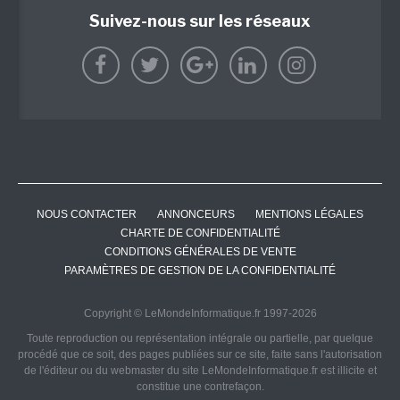
Suivez-nous sur les réseaux
NOUS CONTACTER
ANNONCEURS
MENTIONS LÉGALES
CHARTE DE CONFIDENTIALITÉ
CONDITIONS GÉNÉRALES DE VENTE
PARAMÈTRES DE GESTION DE LA CONFIDENTIALITÉ
Copyright © LeMondeInformatique.fr 1997-2026
Toute reproduction ou représentation intégrale ou partielle, par quelque
procédé que ce soit, des pages publiées sur ce site, faite sans l'autorisation
de l'éditeur ou du webmaster du site LeMondeInformatique.fr est illicite et
constitue une contrefaçon.