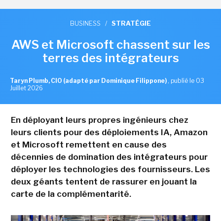
BUSINESS
/
STRATÉGIE
AWS et Microsoft chassent sur les
terres des intégrateurs
Taryn Plumb, CIO (adapté par Dominique Filippone)
,
publié le 03
Juillet 2026
En déployant leurs propres ingénieurs chez
leurs clients pour des déploiements IA, Amazon
et Microsoft remettent en cause des
décennies de domination des intégrateurs pour
déployer les technologies des fournisseurs. Les
deux géants tentent de rassurer en jouant la
carte de la complémentarité.