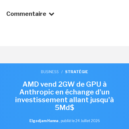
Commentaire
BUSINESS
/
STRATÉGIE
AMD vend 2GW de GPU à
Anthropic en échange d'un
investissement allant jusqu'à
5Md$
Elgodjam Hanna
,
publié le 24 Juillet 2026