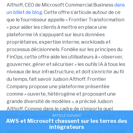
Althoff, CEO de Microsoft Commercial Business
dans
un billet de blog
. Cette offre s’articule autour de ce
que le fournisseur appelle « Frontier Transformation
» pour aider les clients à mettre en place une
plateforme IA s’appuyant sur leurs données
propriétaires, expertise interne, workloads et
processus décisionnels. Fondée sur les principes du
FinOps, cette offre aide les utilisateurs à « observer,
gouverner, gérer et sécuriser » les outils IA à tous les
niveaux de leur infrastructure, et doit s’enrichir au fil
du temps, fait savoir Judson Althoff. Frontier
Company propose une plateforme présentée
comme « ouverte, hétérogène et proposant une
grande diversité de modèles », a précisé Judson
Althoff. Comme dans le cadre de n’importe quel
ARTICLE SUIVANT
contrat de service avec un intégrateur tiers, les
AWS et Microsoft chassent sur les terres des
clients peuvent sélectionner leurs propres modèles,
intégrateurs
aussi bien propriétaires qu’open source, généralistes