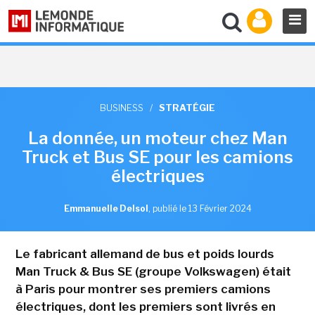
BUSINESS
/
STRATÉGIE
La donnée, un moteur chez Man
Truck et Bus SE pour les camions
électriques
Emmanuelle Delsol
,
publié le 13 Février 2024
Le fabricant allemand de bus et poids lourds
Man Truck & Bus SE (groupe Volkswagen) était
à Paris pour montrer ses premiers camions
électriques, dont les premiers sont livrés en