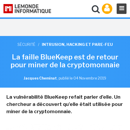
SÉCURITÉ
/
INTRUSION, HACKING ET PARE-FEU
La faille BlueKeep est de retour
pour miner de la cryptomonnaie
Jacques Cheminat
,
publié le 04 Novembre 2019
La vulnérabilité BlueKeep refait parler d'elle. Un
chercheur a découvert qu'elle était utilisée pour
miner de la cryptomonnaie.