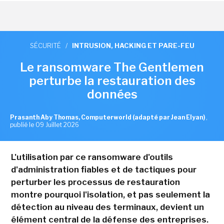
SÉCURITÉ
/
INTRUSION, HACKING ET PARE-FEU
Le ransomware The Gentlemen
perturbe la restauration des
données
Prasanth Aby Thomas, Computerworld (adapté par Jean Elyan)
,
publié le 09 Juillet 2026
L'utilisation par ce ransomware d'outils
d'administration fiables et de tactiques pour
perturber les processus de restauration
montre pourquoi l'isolation, et pas seulement la
détection au niveau des terminaux, devient un
élément central de la défense des entreprises.