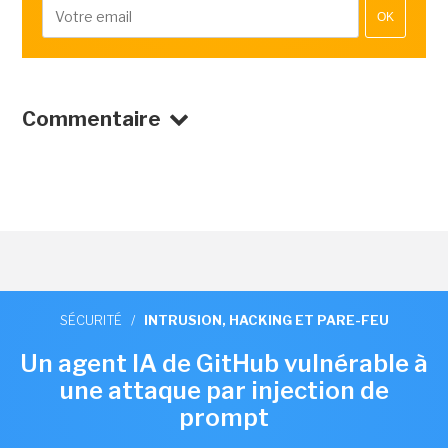
OK
Commentaire
SÉCURITÉ
/
INTRUSION, HACKING ET PARE-FEU
Un agent IA de GitHub vulnérable à
une attaque par injection de
prompt