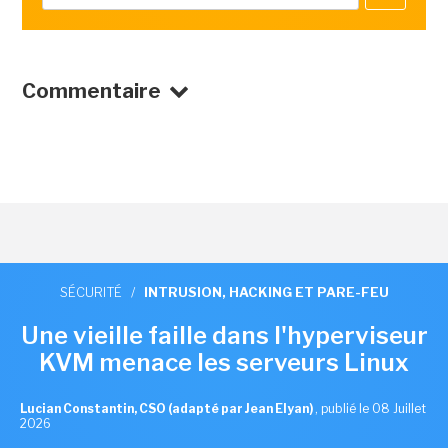
Commentaire
SÉCURITÉ
/
INTRUSION, HACKING ET PARE-FEU
Une vieille faille dans l'hyperviseur
KVM menace les serveurs Linux
Lucian Constantin, CSO (adapté par Jean Elyan)
,
publié le 08 Juillet
2026