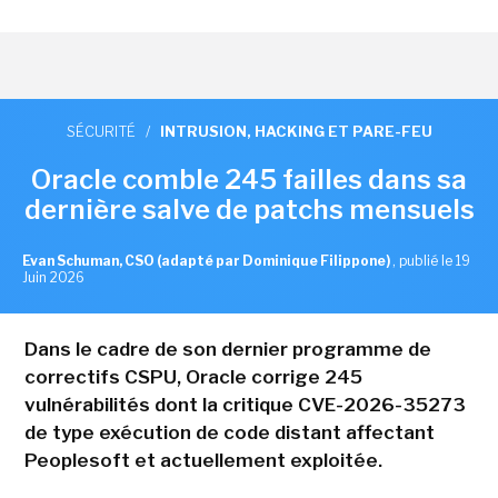
SÉCURITÉ
/
INTRUSION, HACKING ET PARE-FEU
Oracle comble 245 failles dans sa
dernière salve de patchs mensuels
Evan Schuman, CSO (adapté par Dominique Filippone)
,
publié le 19
Juin 2026
Dans le cadre de son dernier programme de
correctifs CSPU, Oracle corrige 245
vulnérabilités dont la critique CVE-2026-35273
de type exécution de code distant affectant
Peoplesoft et actuellement exploitée.