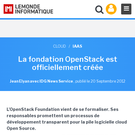
CLOUD
/
IAAS
La fondation OpenStack est
officiellement créée
Jean Elyan avec IDG News Service
,
publié le 20 Septembre 2012
L'OpenStack Foundation vient de se formaliser. Ses
responsables promettent un processus de
développement transparent pour la pile logicielle cloud
Open Source.