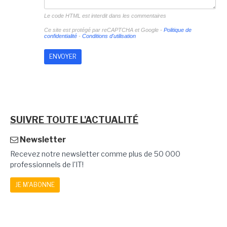
Le code HTML est interdit dans les commentaires
Ce site est protégé par reCAPTCHA et Google -
Politique de
confidentialité
-
Conditions d'utilisation
SUIVRE TOUTE L'ACTUALITÉ
Newsletter
Recevez notre newsletter comme plus de 50 000
professionnels de l'IT!
JE M'ABONNE