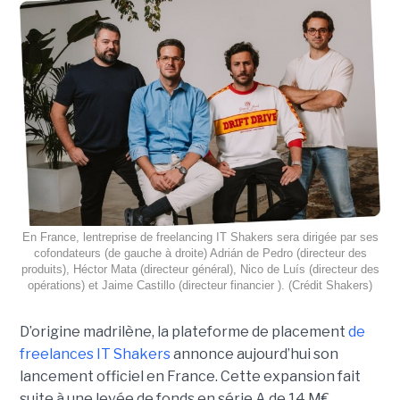
En France, lentreprise de freelancing IT Shakers sera dirigée par ses
cofondateurs (de gauche à droite) Adrián de Pedro (directeur des
produits), Héctor Mata (directeur général), Nico de Luís (directeur des
opérations) et Jaime Castillo (directeur financier ). (Crédit Shakers)
D’origine madrilène, la plateforme de placement
de
freelances IT Shakers
annonce aujourd’hui son
lancement officiel en France. Cette expansion fait
suite à une levée de fonds en série A de 14 M€