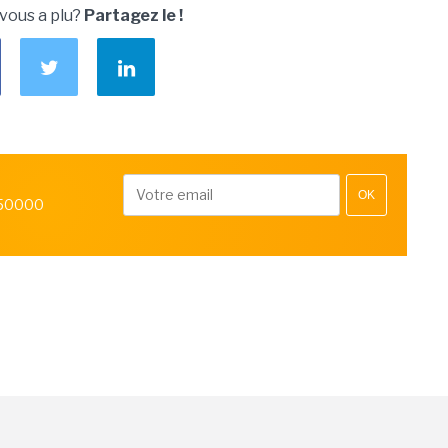
 vous a plu?
Partagez le !
OK
 50000