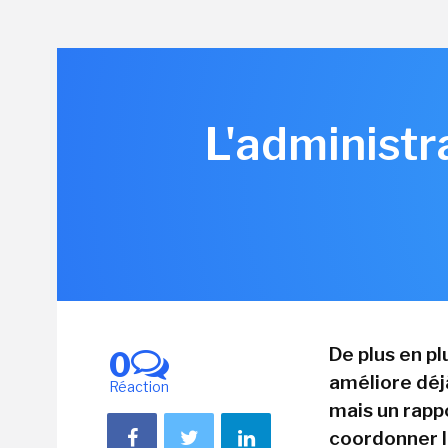
L'administr
De plus en plu
0
améliore déj
Réaction
mais un rapp
coordonner le