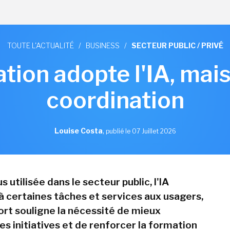
TOUTE L'ACTUALITÉ
/
BUSINESS
/
SECTEUR PUBLIC / PRIVÉ
ation adopte l'IA, ma
coordination
Louise Costa
,
publié le 07 Juillet 2026
s utilisée dans le secteur public, l'IA
à certaines tâches et services aux usagers,
ort souligne la nécessité de mieux
s initiatives et de renforcer la formation