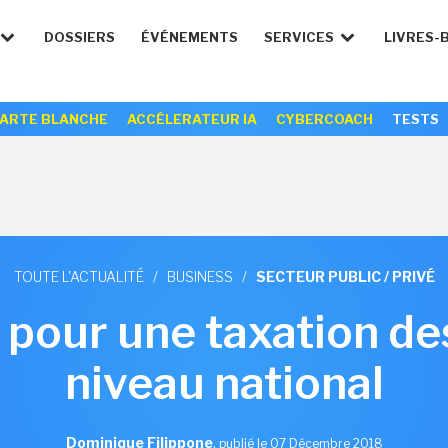
DOSSIERS
ÉVÉNEMENTS
SERVICES
LIVRES-
ARTE BLANCHE
ACCÉLERATEUR IA
CYBERCOACH
TESTS
TOUTE L'ACTUALITÉ
/
BUSINESS
/
SECTEUR PUBLIC / PRIVÉ
 pour une taxation d
niveau national
Dominique Filippone
,
publié le 07 Décembre 2018