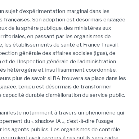
 un sujet d’expérimentation marginal dans les
s françaises. Son adoption est désormais engagée
eaux de la sphère publique, des ministères aux
erritoriales, en passant par les organismes de
e, les établissements de santé et France Travail.
pection générale des affaires sociales (Igas), de
) et de l’Inspection générale de l’administration
très hétérogène et insuffisamment coordonnée.
leurs plus de savoir si l’IA trouvera sa place dans les
engagée. L’enjeu est désormais de transformer
ne capacité durable d’amélioration du service public.
e manifeste notamment à travers un phénomène qui
oppement du « shadow IA », c’est-à-dire l’usage
r les agents publics. Les organismes de contrôle
ourraient avoir recours à ces outils sans cadre