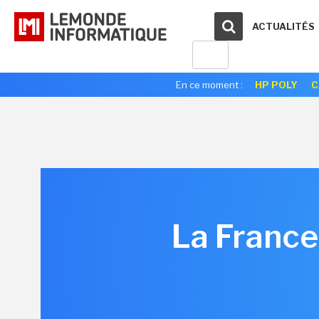
ACTUALITÉS
En ce moment :
HP POLY
C
La France