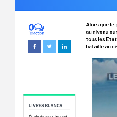
Alors que le
0
au niveau eur
Réaction
tous les Etat
bataille au n
LIVRES BLANCS
Étude de cas : l'impact