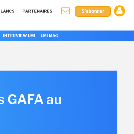
S'abonner
BLANCS
PARTENAIRES
INTERVIEW LMI
LMI MAG
es GAFA au