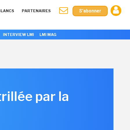
S'abonner
BLANCS
PARTENAIRES
INTERVIEW LMI
LMI MAG
illée par la