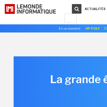
ACTUALITÉS
En ce moment :
HP POLY
C
La grande é