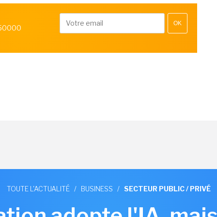
OK
 50000
TOUTE L'ACTUALITÉ
/
BUSINESS
/
SECTEUR PUBLIC / PRIVÉ
ation adopte l'IA, ma