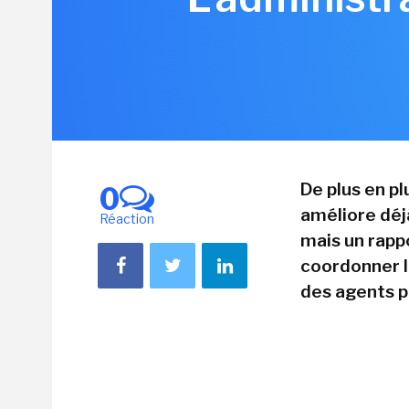
De plus en plu
0
améliore déj
Réaction
mais un rapp
coordonner le
des agents po