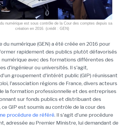
 du numérique est sous contrôle de la Cour des comptes depuis sa
création en 2016. (crédit : GEN)
e du numérique (GEN) a été créée en 2016 pour
former rapidement des publics plutôt défavorisés
 numérique avec des formations différentes des
es d'ingénieur ou universités. Il s'agit,
 d'un groupement d'intérêt public (GIP) réunissant
ploi, l'association régions de France, divers acteurs
 de la formation professionnelle et des entreprises
ionnant sur fonds publics et distribuant des
 ce GIP est soumis au contrôle de la cour des
 une procédure de référé
. Il s'agit d'une procédure
t, adressée au Premier Ministre, lui demandant de