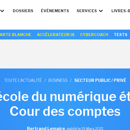
DOSSIERS
ÉVÉNEMENTS
SERVICES
LIVRES-
ARTE BLANCHE
ACCÉLERATEUR IA
CYBERCOACH
TESTS
TOUTE L'ACTUALITÉ
/
BUSINESS
/
SECTEUR PUBLIC / PRIVÉ
cole du numérique étr
Cour des comptes
Bertrand Lemaire
,
publié le 19 Mars 2021