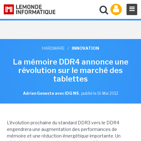
HARDWARE
/
INNOVATION
La mémoire DDR4 annonce une
révolution sur le marché des
tablettes
Adrien Geneste avec IDG NS
,
publié le 16 Mai 2012
L'évolution prochaine du standard DDR3 vers le DDR4
engendrera une augmentation des performances de
mémoire et une réduction énergétique importante. Un