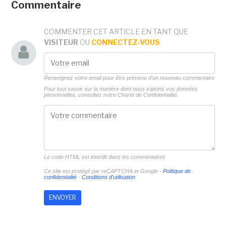
Commentaire
COMMENTER CET ARTICLE EN TANT QUE
VISITEUR
OU
CONNECTEZ-VOUS
Renseignez votre email pour être prévenu d'un nouveau commentaire
Pour tout savoir sur la manière dont nous traitons vos données
personnelles, consultez notre
Charte de Confidentialité.
Le code HTML est interdit dans les commentaires
Ce site est protégé par reCAPTCHA et Google -
Politique de
confidentialité
-
Conditions d'utilisation