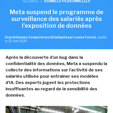
SÉCURITÉ
/
DONNÉES PERSONNELLES
Meta suspend le programme de
surveillance des salariés après
l'exposition de données
Evan Schuman, Computerworld (adapté par Louise Costa)
,
publié
le 25 Juin 2026
Après la découverte d'un bug dans la
confidentialité des données, Meta a suspendu la
collecte des informations sur l'activité de ses
salariés utilisée pour entraîner ses modèles
d'IA. Des experts jugent les protections
insuffisantes au regard de la sensibilité des
données.