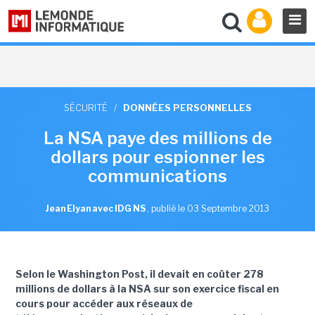
SÉCURITÉ
/
DONNÉES PERSONNELLES
La NSA paye des millions de
dollars pour espionner les
communications
Jean Elyan avec IDG NS
,
publié le 03 Septembre 2013
Selon le Washington Post, il devait en coûter 278
millions de dollars à la NSA sur son exercice fiscal en
cours pour accéder aux réseaux de