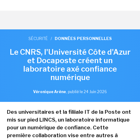
SÉCURITÉ
/
DONNÉES PERSONNELLES
Le CNRS, l'Université Côte d'Azur
et Docaposte créent un
laboratoire axé confiance
numérique
Véronique Arène
,
publié le 24 Juin 2026
Des universitaires et la filiiale IT de la Poste ont
mis sur pied LINCS, un laboratoire informatique
pour un numérique de confiance. Cette
première collaboration vise entre autres à