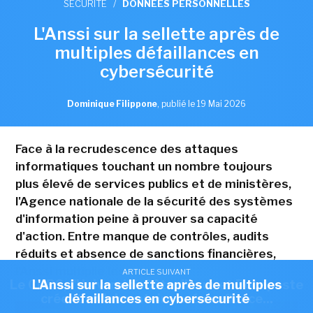
SÉCURITÉ
/
DONNÉES PERSONNELLES
L'Anssi sur la sellette après de
multiples défaillances en
cybersécurité
Dominique Filippone
,
publié le 19 Mai 2026
Face à la recrudescence des attaques
informatiques touchant un nombre toujours
plus élevé de services publics et de ministères,
l'Agence nationale de la sécurité des systèmes
d'information peine à prouver sa capacité
d'action. Entre manque de contrôles, audits
réduits et absence de sanctions financières,
l'Anssi multiplie les bugs.
ARTICLE SUIVANT
ARTICLE SUIVANT
Le CNRS, l'Université Côte d'Azur et Docaposte
L'Anssi sur la sellette après de multiples
créent un laboratoire axé confiance...
défaillances en cybersécurité