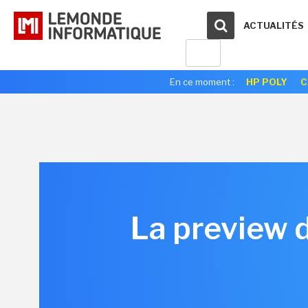
ACTUALITÉS
En ce moment :
HP POLY
C
La preview 