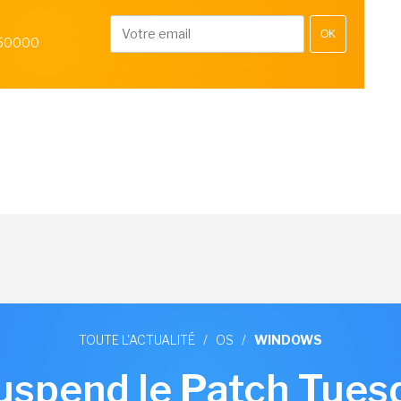
OK
 50000
TOUTE L'ACTUALITÉ
/
OS
/
WINDOWS
uspend le Patch Tuesda