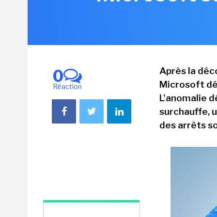
Après la déco
0
Microsoft dé
Réaction
L'anomalie d
surchauffe, 
des arrêts so