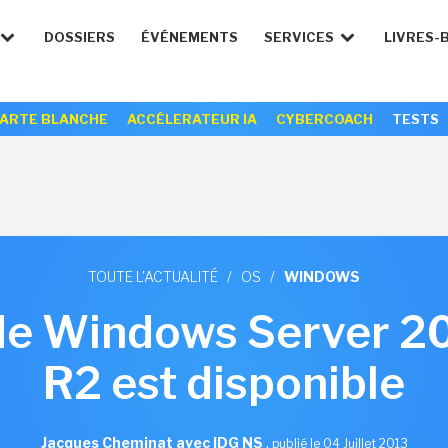
DOSSIERS
ÉVÉNEMENTS
SERVICES
LIVRES-
ARTE BLANCHE
ACCÉLERATEUR IA
CYBERCOACH
TESTS
TOUTE L'ACTUALITÉ
/
OS
/
WINDOWS
de Windows Server 20
R2 est disponible
Jacques Cheminat avec IDG NS
,
publié le 04 Juillet 2013