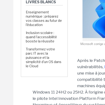
LIVRES BLANCS
Enseignement
numérique : préparez
vos classes au futur de
l'éducation
Inclusion scolaire :
quand l'accessibilité
booste la réussite
Microsoft corrige 
Transformez votre
parc IT avec la
puissance et la
Après le Patch 
simplicité d'un OS dans
le Cloud
vulnérabilités,
une
mise à jou
compatibilité 
machines équip
Windows 11 24H2 ou 25H2. À l’origine 
le pilote Intel Innovation Platform F
thermique et énergétique du systèm