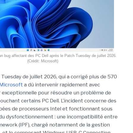
un bug affectant des PC Dell après le Patch Tuesday de juillet 2026.
(Crédit: Microsoft)
Tuesday de juillet 2026, qui a corrigé plus de 570
Microsoft
a dû intervenir rapidement avec
r exceptionnell
e pour résoudre un problème de
touchant certains PC Dell. L’incident concerne des
ées de processeurs Intel et fonctionnant sous
du dysfonctionnement : une incompatibilité entre
ramework (IPF), chargé notamment de la gestion
e, et le composant Windows USB-C Connection