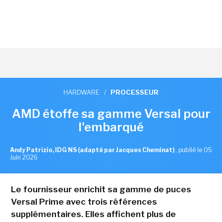
HARDWARE
/
PROCESSEUR
AMD étoffe sa gamme Versal pour
l'embarqué
Andy Patrizio, IDG NS (adapté par Jacques Cheminat)
,
publié le 05
Juin 2026
Le fournisseur enrichit sa gamme de puces
Versal Prime avec trois références
supplémentaires. Elles affichent plus de