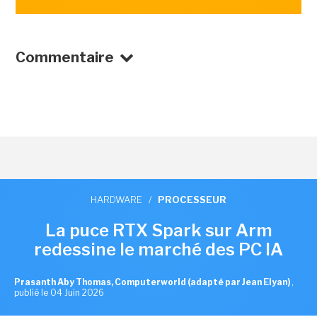
Commentaire
HARDWARE
/
PROCESSEUR
La puce RTX Spark sur Arm
redessine le marché des PC IA
Prasanth Aby Thomas, Computerworld (adapté par Jean Elyan)
,
publié le 04 Juin 2026