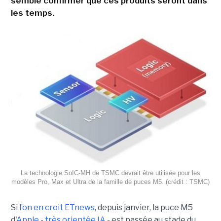
semble confirmer que ces produits seront dans
les temps.
La technologie SoIC-MH de TSMC devrait être utilisée pour les
modèles Pro, Max et Ultra de la famille de puces M5. (crédit : TSMC)
Si
l’on en croit ETnews
, depuis janvier, la puce M5
d'
Apple
-
très orientée IA
- est passée au stade du