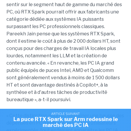
sentir sur le segment haut de gamme du marché des
PC, où RTX Spark pourrait offrir aux fabricants une
catégorie dédiée aux systèmes IA puissants
surpassant les PC professionnels classiques.
Pareekh Jain pense que les systèmes RTX Spark,
dont il estime le coût à plus de 2 000 dollars HT, sont
conçus pour des charges de travail IA locales plus
lourdes, notamment les LLM et la création de
contenu avancée. « En revanche, les PC IA grand
public équipés de puces Intel, AMD et Qualcomm
sont généralement vendus à moins de 1 500 dollars
HT et sont davantage destinés à Copilot+, à la
synthèse et à d'autres tâches de productivité
bureautique », a-t-il poursuivi.
ARTICLE SUIVANT
« Cette distinction pourrait entraîner une hausse des
La puce RTX Spark sur Arm redessine le
dépenses en PC d'entreprise pour les utilisateurs
marché des PC IA
expérimentés, tout en faisant apparaître les PC IA