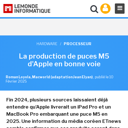
HARDWARE
/
PROCESSEUR
La production de puces M5
d'Apple en bonne voie
Roman Loyola, Macworld (adaptation Jean Elyan)
,
publié le 10
Février 2025
Fin 2024, plusieurs sources laissaient déjà
entendre qu'Apple livrerait un iPad Pro et un
MacBook Pro embarquant une puce M5 en
2025. Une information du média coréen ETnews