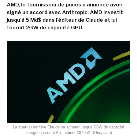
AMD, le fournisseur de puces a annoncé avoir
signé un accord avec Anthropic. AMD investit
jusqu'à 5 Md$ dans l'éditeur de Claude et lui
fournit 2GW de capacité GPU.
La start-up derrière Claude va acheter jusquà 2GW de capacité
énergétique en GPU Instinct MI455X. (Unsplash)