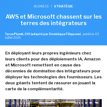
BUSINESS
/
STRATÉGIE
AWS et Microsoft chassent sur les
terres des intégrateurs
Taryn Plumb, CIO (adapté par Dominique Filippone)
,
publié le 03
Juillet 2026
En déployant leurs propres ingénieurs chez
leurs clients pour des déploiements IA, Amazon
et Microsoft remettent en cause des
décennies de domination des intégrateurs pour
déployer les technologies des fournisseurs. Les
deux géants tentent de rassurer en jouant la
carte de la complémentarité.