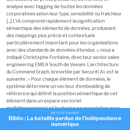
analyse avec tagging de toutes les données
corporatives selon leur type, sensibilité ou fraîcheur
[...] L'IA comprend rapidement la signification
sémantique des éléments de données, produisant
des mappings plus précis et contextuels
particulièrement important pour les organisations
avec des standards de données étendus. », nous a
indiqué Christophe Fontaine, directeur senior sales
engineering EMEA South de Veeam. L’architecture
du Command Graph, brevetée par Securiti AI, est la
suivante : « Pour chaque élément de données, le
système détermine un vecteur d'embedding de
référence qui définit la position sémantique de cet
élément dans un espace vectoriel
multidimensionnel, et le stocke en association avec
ARTICLE SUIVANT
cet embedding », poursuit Christophe Fontaine. «
Biblio : La bataille perdue de l'indépendance
Ensuite, une base de données graphe est générée
numérique
avec des nœuds représentant des clusters