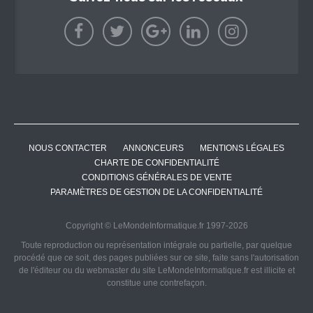
NOUS CONTACTER
ANNONCEURS
MENTIONS LÉGALES
CHARTE DE CONFIDENTIALITÉ
CONDITIONS GÉNÉRALES DE VENTE
PARAMÈTRES DE GESTION DE LA CONFIDENTIALITÉ
Copyright © LeMondeInformatique.fr 1997-2026
Toute reproduction ou représentation intégrale ou partielle, par quelque
procédé que ce soit, des pages publiées sur ce site, faite sans l'autorisation
de l'éditeur ou du webmaster du site LeMondeInformatique.fr est illicite et
constitue une contrefaçon.