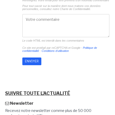
Renseignez votre email pour être prévenu d'un nouveau commentaire
Pour tout savoir sur la manière dont nous traitons vos données
personnelles, consultez notre
Charte de Confidentialité.
Le code HTML est interdit dans les commentaires
Ce site est protégé par reCAPTCHA et Google -
Politique de
confidentialité
-
Conditions d'utilisation
SUIVRE TOUTE L'ACTUALITÉ
Newsletter
Recevez notre newsletter comme plus de 50 000