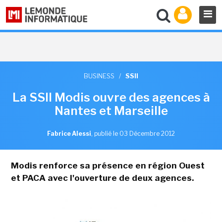
BUSINESS
/
SSII
La SSII Modis ouvre des agences à
Nantes et Marseille
Fabrice Alessi
,
publié le 03 Décembre 2012
Modis renforce sa présence en région Ouest
et PACA avec l'ouverture de deux agences.