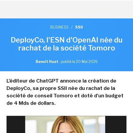
BUSINESS
/
SSII
DeployCo, l'ESN d'OpenAI née du
rachat de la société Tomoro
Benoît Huet
,
publié le 20 Mai 2026
L'éditeur de ChatGPT annonce la création de
DeployCo, sa propre SSII née du rachat de la
société de conseil Tomoro et doté d'un budget
de 4 Mds de dollars.