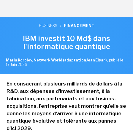
BUSINESS
/
FINANCEMENT
IBM investit 10 Md$ dans
l'informatique quantique
Maria Korolov, Network World (adaptation Jean Elyan)
,
publié le
17 Juin 2026
En consacrant plusieurs milliards de dollars à la
R&D, aux dépenses d'investissement, à la
fabrication, aux partenariats et aux fusions-
acquisitions, l'entreprise veut montrer qu'elle se
donne les moyens d'arriver à une informatique
quantique évolutive et tolérante aux pannes
d'ici 2029.