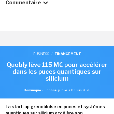
Commentaire
BUSINESS
/
FINANCEMENT
Quobly lève 115 M€ pour accélérer
dans les puces quantiques sur
silicium
Dominique Filippone
,
publié le 03 Juin 2026
La start-up grenobloise en puces et systèmes
quantiques sur silicium accélère son