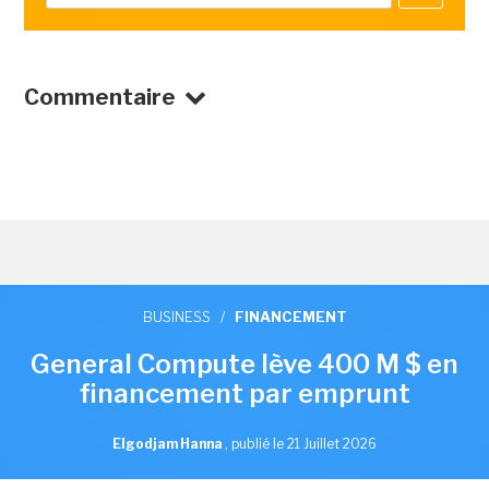
Commentaire
BUSINESS
/
FINANCEMENT
General Compute lève 400 M $ en
financement par emprunt
Elgodjam Hanna
,
publié le 21 Juillet 2026