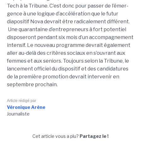
Tech à la Tribune. C’est donc pour passer de l’émer­
gence à une logique d’accé­lé­ra­tion que le futur
diapositif Nova devrait être radi­ca­le­ment dif­fé­rent.
Une qua­ran­taine d’entre­pre­neurs à fort poten­tiel
disposeront pen­dant six mois d’un accom­pa­gne­ment
inten­sif. Le nouveau pro­gramme devrait également
aller au-delà des critères sociaux en s’ouvrant aux
femmes et aux seniors. Toujours selon la Tribune, le
lancement officiel du dispositif et des candidatures
de la première promotion devrait intervenir en
septembre prochain.
Article rédigé par
Véronique Arène
Journaliste
Cet article vous a plu?
Partagez le !