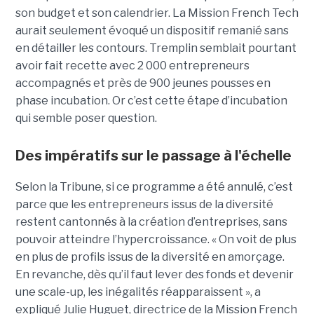
son budget et son calendrier. La Mission French Tech
aurait seulement évoqué un dispositif remanié sans
en détailler les contours. Tremplin semblait pourtant
avoir fait recette avec 2 000 entrepreneurs
accompagnés et près de 900 jeunes pousses en
phase incubation. Or c’est cette étape d’incubation
qui semble poser question.
Des impératifs sur le passage à l'échelle
Selon la Tribune, si ce programme a été annulé, c’est
parce que les entre­pre­neurs issus de la diver­sité
restent cantonnés à la créa­tion d’entre­prises, sans
pouvoir atteindre l’hyper­crois­sance. « On voit de plus
en plus de pro­fils issus de la diver­sité en amorçage.
En revanche, dès qu’il faut lever des fonds et deve­nir
une scale-up, les inéga­li­tés réap­pa­raissent », a
expliqué Julie Huguet, directrice de la Mission French