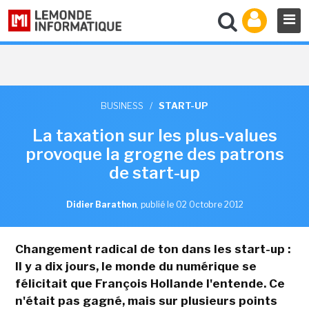
BUSINESS
/
START-UP
La taxation sur les plus-values
provoque la grogne des patrons
de start-up
Didier Barathon
,
publié le 02 Octobre 2012
Changement radical de ton dans les start-up :
Il y a dix jours, le monde du numérique se
félicitait que François Hollande l'entende
. Ce
n'était pas gagné, mais sur plusieurs points