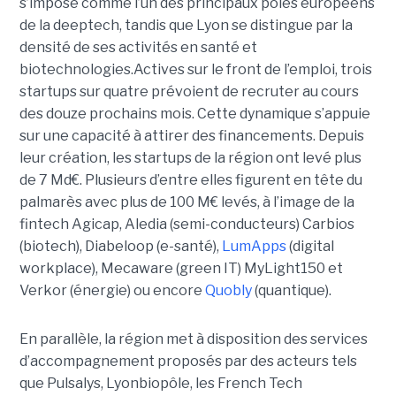
s’impose comme l’un des principaux pôles européens
de la deeptech, tandis que Lyon se distingue par la
densité de ses activités en santé et
biotechnologies.Actives sur le front de l’emploi, trois
startups sur quatre prévoient de recruter au cours
des douze prochains mois. Cette dynamique s’appuie
sur une capacité à attirer des financements. Depuis
leur création, les startups de la région ont levé plus
de 7 Md€. Plusieurs d’entre elles figurent en tête du
palmarès avec plus de 100 M€ levés, à l’image de la
fintech Agicap, Aledia (semi-conducteurs) Carbios
(biotech), Diabeloop (e-santé),
LumApps
(digital
workplace), Mecaware (green IT) MyLight150 et
Verkor (énergie) ou encore
Quobly
(quantique).
En parallèle, la région met à disposition des services
d’accompagnement proposés par des acteurs tels
que Pulsalys, Lyonbiopôle, les French Tech