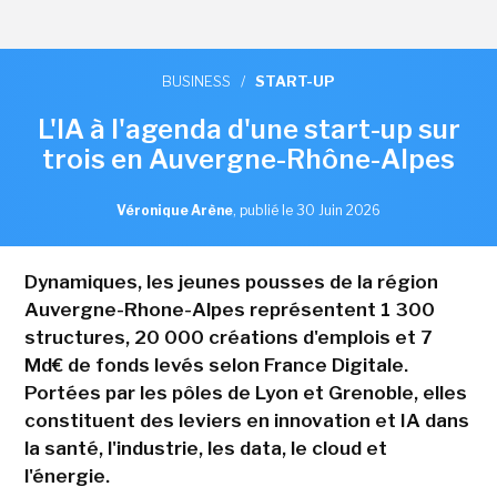
BUSINESS
/
START-UP
L'IA à l'agenda d'une start-up sur
trois en Auvergne-Rhône-Alpes
Véronique Arène
,
publié le 30 Juin 2026
Dynamiques, les jeunes pousses de la région
Auvergne-Rhone-Alpes représentent 1 300
structures, 20 000 créations d'emplois et 7
Md€ de fonds levés selon France Digitale.
Portées par les pôles de Lyon et Grenoble, elles
constituent des leviers en innovation et IA dans
la santé, l'industrie, les data, le cloud et
l'énergie.