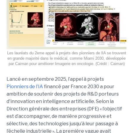
Les lauréats du 2eme appel à projets des pionniers de lIA se trouvent
en grande majorité dans le médical, comme Miami 2030, développée
par Caiman pour améliorer limagerie en oncologie. (Crédit : Caiman)
Lancé en septembre 2025, l’appel à projets
Pionniers de l’IA
financé par France 2030 a pour
ambition de soutenir des projets de R&D porteurs
d'innovation en intelligence artificielle. Selon la
Direction générale des entreprises (DFE) « l’objectif
est d’accompagner, de manière progressive et
sélective, des technologies jusqu’à leur passage à
l’échelle industrielle ». La première vague avait