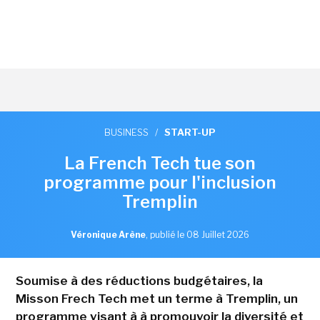
BUSINESS
/
START-UP
La French Tech tue son
programme pour l'inclusion
Tremplin
Véronique Arène
,
publié le 08 Juillet 2026
Soumise à des réductions budgétaires, la
Misson Frech Tech met un terme à Tremplin, un
programme visant à à promouvoir la diversité et