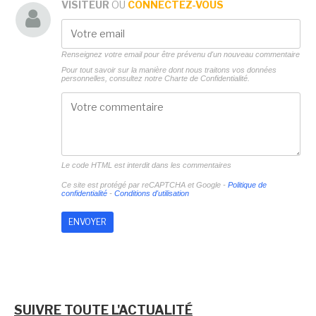
VISITEUR
OU
CONNECTEZ-VOUS
Renseignez votre email pour être prévenu d'un nouveau commentaire
Pour tout savoir sur la manière dont nous traitons vos données
personnelles, consultez notre
Charte de Confidentialité.
Le code HTML est interdit dans les commentaires
Ce site est protégé par reCAPTCHA et Google -
Politique de
confidentialité
-
Conditions d'utilisation
SUIVRE TOUTE L'ACTUALITÉ