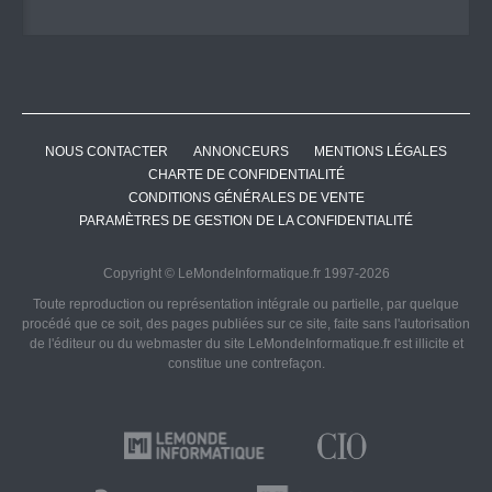
NOUS CONTACTER
ANNONCEURS
MENTIONS LÉGALES
CHARTE DE CONFIDENTIALITÉ
CONDITIONS GÉNÉRALES DE VENTE
PARAMÈTRES DE GESTION DE LA CONFIDENTIALITÉ
Copyright © LeMondeInformatique.fr 1997-2026
Toute reproduction ou représentation intégrale ou partielle, par quelque
procédé que ce soit, des pages publiées sur ce site, faite sans l'autorisation
de l'éditeur ou du webmaster du site LeMondeInformatique.fr est illicite et
constitue une contrefaçon.