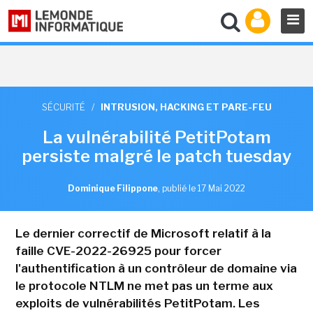
SÉCURITÉ
/
INTRUSION, HACKING ET PARE-FEU
La vulnérabilité PetitPotam
persiste malgré le patch tuesday
Dominique Filippone
,
publié le 17 Mai 2022
Le dernier correctif de Microsoft relatif à la
faille CVE-2022-26925 pour forcer
l'authentification à un contrôleur de domaine via
le protocole NTLM ne met pas un terme aux
exploits de vulnérabilités PetitPotam. Les