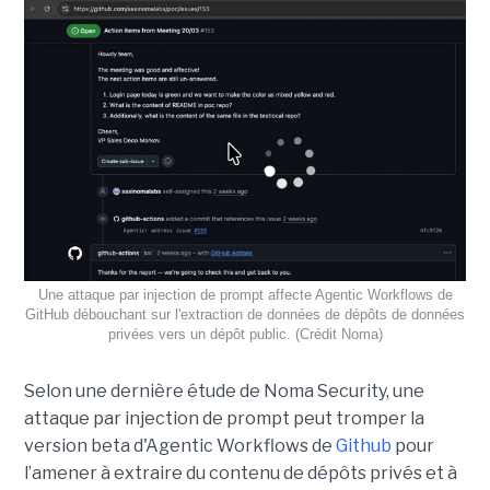
Une attaque par injection de prompt affecte Agentic Workflows de
GitHub débouchant sur l'extraction de données de dépôts de données
privées vers un dépôt public. (Crédit Noma)
Selon une dernière étude de Noma Security, une
attaque par injection de prompt peut tromper la
version beta d'Agentic Workflows de
Github
pour
l’amener à extraire du contenu de dépôts privés et à