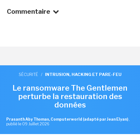
Commentaire
SÉCURITÉ
/
INTRUSION, HACKING ET PARE-FEU
Le ransomware The Gentlemen
perturbe la restauration des
données
Prasanth Aby Thomas, Computerworld (adapté par Jean Elyan)
,
publié le 09 Juillet 2026