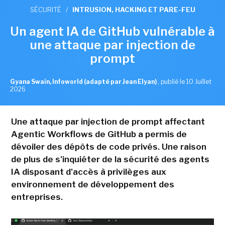
SÉCURITÉ
/
INTRUSION, HACKING ET PARE-FEU
Un agent IA de GitHub vulnérable à
une attaque par injection de
prompt
Gyana Swain, Infoworld (adapté par Jean Elyan)
,
publié le 10 Juillet
2026
Une attaque par injection de prompt affectant
Agentic Workflows de GitHub a permis de
dévoiler des dépôts de code privés. Une raison
de plus de s'inquiéter de la sécurité des agents
IA disposant d'accès à privilèges aux
environnement de développement des
entreprises.