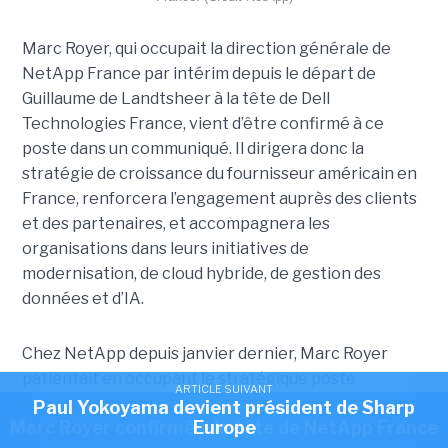
Marc Royer, qui occupait la direction générale de
NetApp France par intérim depuis le départ de
Guillaume de Landtsheer à la tête de Dell
Technologies France, vient d’être confirmé à ce
poste dans un communiqué. Il dirigera donc la
stratégie de croissance du fournisseur américain en
France, renforcera l’engagement auprès des clients
et des partenaires, et accompagnera les
organisations dans leurs initiatives de
modernisation, de cloud hybride, de gestion des
données et d’IA.
Chez NetApp depuis janvier dernier, Marc Royer
patientait en occupant le stratégique poste
ARTICLE SUIVANT
de directeur commercial des comptes entreprises et
Paul Yokoyama devient président de Sharp
ARTICLE SUIVANT
Marc Royer confirmé à la tête de NetApp France
Europe
stratégiques. Avant de rejoindre le groupe, il a passé