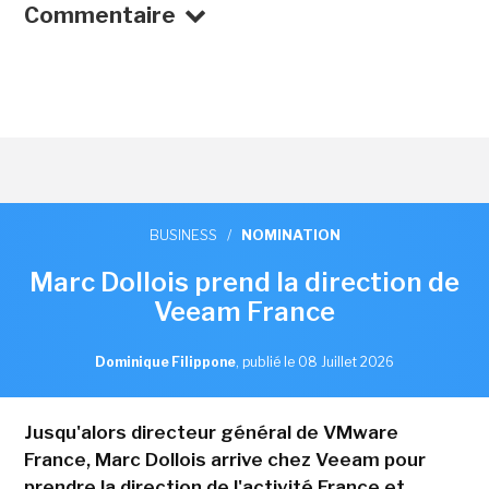
Commentaire
BUSINESS
/
NOMINATION
Marc Dollois prend la direction de
Veeam France
Dominique Filippone
,
publié le 08 Juillet 2026
Jusqu'alors directeur général de VMware
France, Marc Dollois arrive chez Veeam pour
prendre la direction de l'activité France et