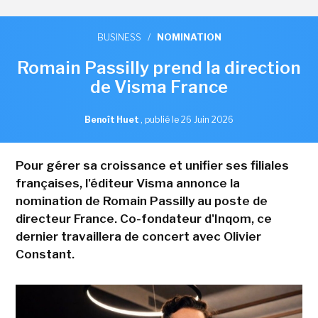
BUSINESS
/
NOMINATION
Romain Passilly prend la direction
de Visma France
Benoît Huet
,
publié le 26 Juin 2026
Pour gérer sa croissance et unifier ses filiales
françaises, l'éditeur Visma annonce la
nomination de Romain Passilly au poste de
directeur France. Co-fondateur d'Inqom, ce
dernier travaillera de concert avec Olivier
Constant.