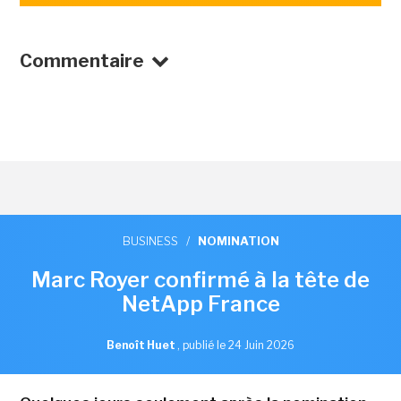
Commentaire
BUSINESS
/
NOMINATION
Marc Royer confirmé à la tête de
NetApp France
Benoît Huet
,
publié le 24 Juin 2026