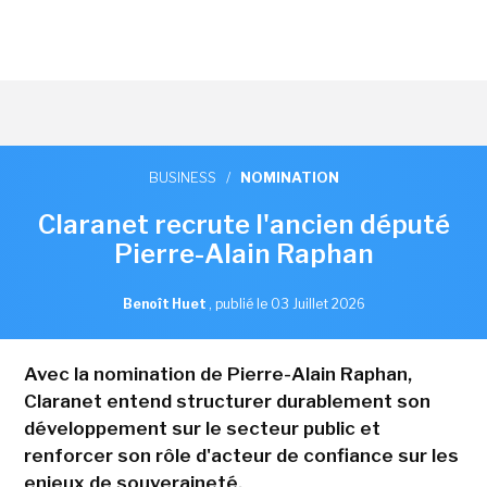
BUSINESS
/
NOMINATION
Claranet recrute l'ancien député
Pierre-Alain Raphan
Benoît Huet
,
publié le 03 Juillet 2026
Avec la nomination de Pierre-Alain Raphan,
Claranet entend structurer durablement son
développement sur le secteur public et
renforcer son rôle d'acteur de confiance sur les
enjeux de souveraineté.