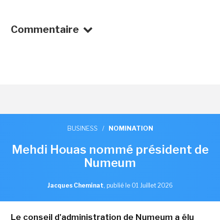
Commentaire
BUSINESS
/
NOMINATION
Mehdi Houas nommé président de
Numeum
Jacques Cheminat
,
publié le 01 Juillet 2026
Le conseil d'administration de Numeum a élu