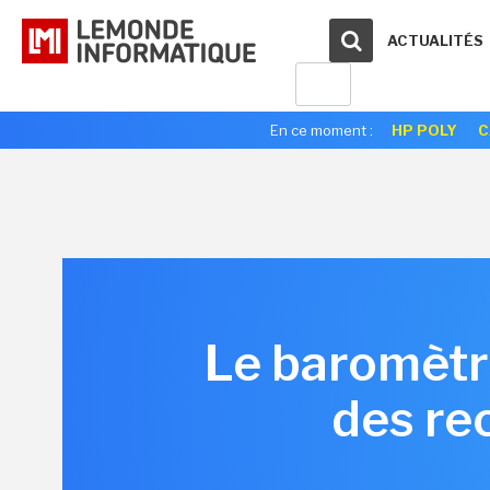
ACTUALITÉS
En ce moment :
HP POLY
C
Le baromètr
des re