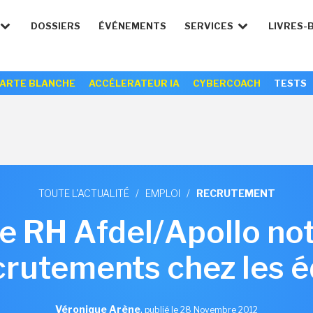
DOSSIERS
ÉVÉNEMENTS
SERVICES
LIVRES-
ARTE BLANCHE
ACCÉLERATEUR IA
CYBERCOACH
TESTS
TOUTE L'ACTUALITÉ
/
EMPLOI
/
RECRUTEMENT
e RH Afdel/Apollo not
crutements chez les é
Véronique Arène
,
publié le 28 Novembre 2012