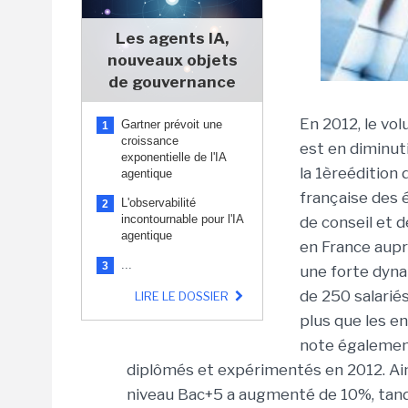
Les agents IA,
nouveaux objets
de gouvernance
En 2012, le vo
Gartner prévoit une
1
croissance
est en diminut
exponentielle de l'IA
la 1èreédition 
agentique
française des é
L'observabilité
2
incontournable pour l'IA
de conseil et 
agentique
en France auprè
...
3
une forte dyn
de 250 salarié
LIRE LE DOSSIER
plus que les e
note égalemen
diplômés et expérimentés en 2012. Ain
niveau Bac+5 a augmenté de 10%, tandi