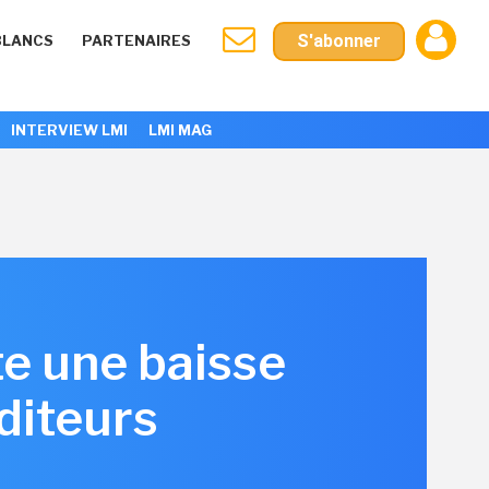
S'abonner
BLANCS
PARTENAIRES
INTERVIEW LMI
LMI MAG
e une baisse
diteurs