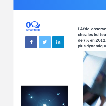
0
L'Afdel observ
Réaction
chez les éditeu
de 7% en 2012.
plus dynamiqu