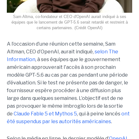
Sam Altma, co-fondateur et CEO d'OpenAI aurait indiqué à ses
équipes que le lancement de GPT-5.6 serait retardé et restreint à
certains partenaires. (Crédit OpenAI)
A l’occasion d’une réunion cette semaine, Sam
Altman, CEO d’OpenAI, aurait indiqué,
selon The
Information
, à ses équipes que le gouvernement
américain approuverait l'accès à son prochain
modèle GPT-5.6 au cas par cas pendant une période
d’évaluation. Si le test ne présente pas de danger, le
fournisseur espère procéder à une diffusion plus
large dans quelques semaines. L’objectif est de ne
pas provoquer le même imbroglio lors de la sortie
de
Claude Fable 5 et Mythos 5
, qui à peine lancés
ont
été suspendus par les autorités américaines
.
Selon le média en ligne, le dernier modèle d’
OpenAI