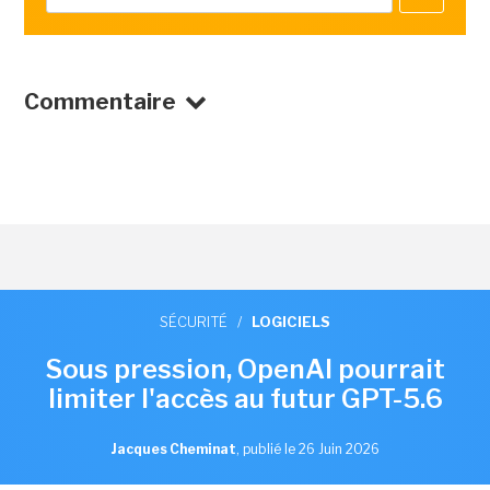
Commentaire
SÉCURITÉ
/
LOGICIELS
Sous pression, OpenAI pourrait
limiter l'accès au futur GPT-5.6
Jacques Cheminat
,
publié le 26 Juin 2026