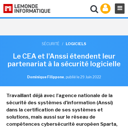
SÉCURITÉ
/
LOGICIELS
Le CEA et l'Anssi étendent leur
partenariat à la sécurité logicielle
Dominique Filippone
,
publié le 29 Juin 2022
Travaillant déjà avec l'agence nationale de la
sécurité des systèmes d'information (Anssi)
dans la certification de ses systèmes et
solutions, mais aussi sur le réseau de
compétences cybersécurité européen Sparta,