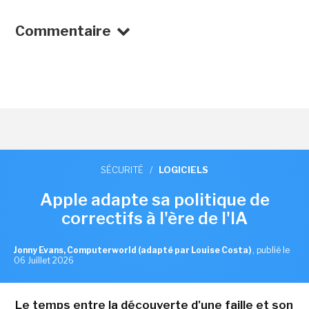
Commentaire
SÉCURITÉ
/
LOGICIELS
Apple adapte sa politique de
correctifs à l'ère de l'IA
Jonny Evans, Computerworld (adapté par Louise Costa)
,
publié le
06 Juillet 2026
Le temps entre la découverte d'une faille et son