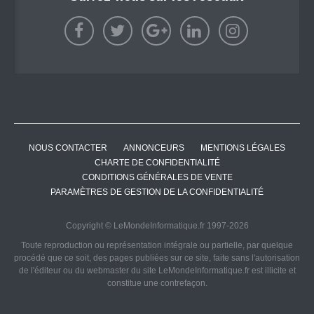
NOUS CONTACTER
ANNONCEURS
MENTIONS LÉGALES
CHARTE DE CONFIDENTIALITÉ
CONDITIONS GÉNÉRALES DE VENTE
PARAMÈTRES DE GESTION DE LA CONFIDENTIALITÉ
Copyright © LeMondeInformatique.fr 1997-2026
Toute reproduction ou représentation intégrale ou partielle, par quelque
procédé que ce soit, des pages publiées sur ce site, faite sans l'autorisation
de l'éditeur ou du webmaster du site LeMondeInformatique.fr est illicite et
constitue une contrefaçon.