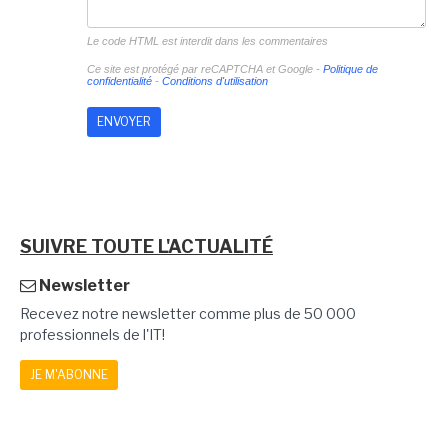
Le code HTML est interdit dans les commentaires
Ce site est protégé par reCAPTCHA et Google -
Politique de
confidentialité
-
Conditions d'utilisation
SUIVRE TOUTE L'ACTUALITÉ
Newsletter
Recevez notre newsletter comme plus de 50 000
professionnels de l'IT!
JE M'ABONNE