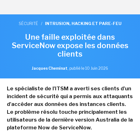
SÉCURITÉ
/
INTRUSION, HACKING ET PARE-FEU
Une faille exploitée dans
ServiceNow expose les données
clients
Jacques Cheminat
,
publié le 10 Juin 2026
Le spécialiste de l'ITSM a averti ses clients d'un
incident de sécurité qui a permis aux attaquants
d'accéder aux données des instances clients.
Le problème résolu touche principalement les
utilisateurs de la dernière version Australia de la
plateforme Now de ServiceNow.