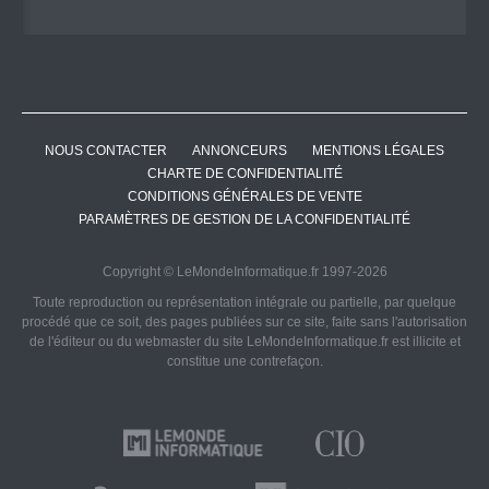
NOUS CONTACTER
ANNONCEURS
MENTIONS LÉGALES
CHARTE DE CONFIDENTIALITÉ
CONDITIONS GÉNÉRALES DE VENTE
PARAMÈTRES DE GESTION DE LA CONFIDENTIALITÉ
Copyright © LeMondeInformatique.fr 1997-2026
Toute reproduction ou représentation intégrale ou partielle, par quelque
procédé que ce soit, des pages publiées sur ce site, faite sans l'autorisation
de l'éditeur ou du webmaster du site LeMondeInformatique.fr est illicite et
constitue une contrefaçon.