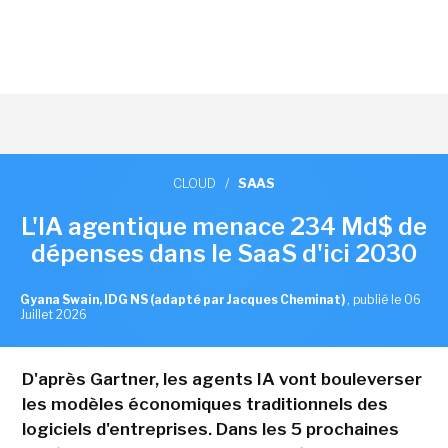
CLOUD
/
SAAS
L'IA agentique menace 234 Md$ de
dépenses dans le SaaS d'ici 2030
Gyana Swain, IDG NS (adapté par Jacques Cheminat)
,
publié le 06
Juillet 2026
D'après Gartner, les agents IA vont bouleverser
les modèles économiques traditionnels des
logiciels d'entreprises. Dans les 5 prochaines