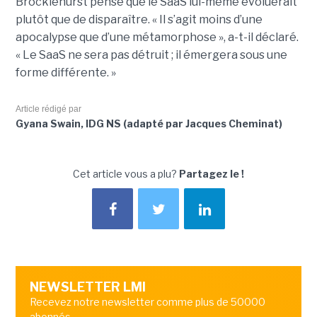
Brocklehurst pense que le SaaS lui-même évoluerait
plutôt que de disparaître. « Il s’agit moins d’une
apocalypse que d’une métamorphose », a-t-il déclaré.
« Le SaaS ne sera pas détruit ; il émergera sous une
forme différente. »
Article rédigé par
Gyana Swain, IDG NS (adapté par Jacques Cheminat)
Cet article vous a plu?
Partagez le !
NEWSLETTER LMI
Recevez notre newsletter comme plus de 50000
abonnés