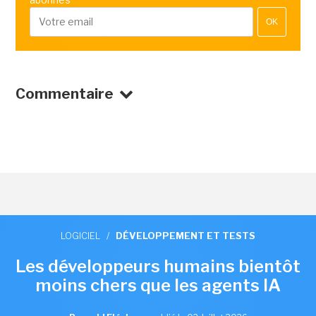
OK
Commentaire
LOGICIEL
/
DÉVELOPPEMENT ET TESTS
Les développeurs humains bientôt
moins chers que les agents IA