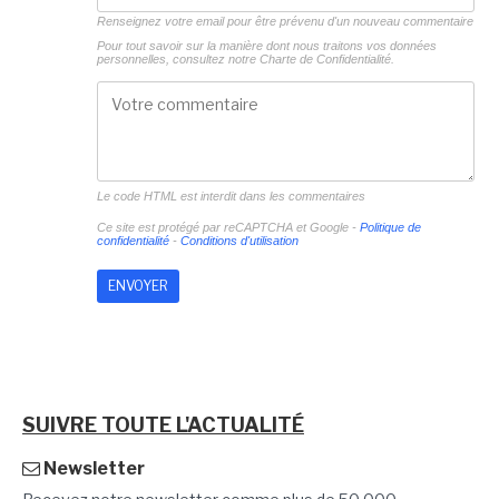
Renseignez votre email pour être prévenu d'un nouveau commentaire
Pour tout savoir sur la manière dont nous traitons vos données
personnelles, consultez notre
Charte de Confidentialité.
Le code HTML est interdit dans les commentaires
Ce site est protégé par reCAPTCHA et Google -
Politique de
confidentialité
-
Conditions d'utilisation
SUIVRE TOUTE L'ACTUALITÉ
Newsletter