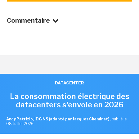
Commentaire
DATACENTER
La consommation électrique des
datacenters s'envole en 2026
Andy Patrizio, IDG NS (adapté par Jacques Cheminat)
,
publié le
08 Juillet 2026