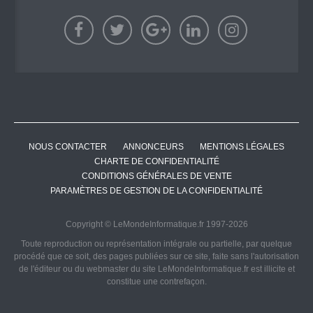
NOUS CONTACTER
ANNONCEURS
MENTIONS LÉGALES
CHARTE DE CONFIDENTIALITÉ
CONDITIONS GÉNÉRALES DE VENTE
PARAMÈTRES DE GESTION DE LA CONFIDENTIALITÉ
Copyright © LeMondeInformatique.fr 1997-2026
Toute reproduction ou représentation intégrale ou partielle, par quelque
procédé que ce soit, des pages publiées sur ce site, faite sans l'autorisation
de l'éditeur ou du webmaster du site LeMondeInformatique.fr est illicite et
constitue une contrefaçon.