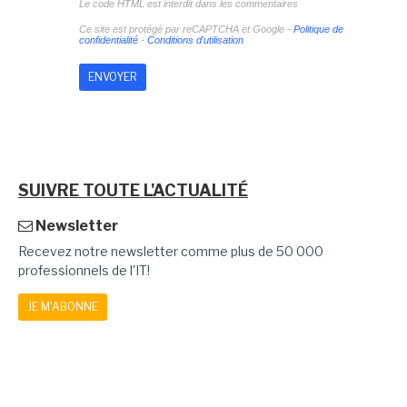
Le code HTML est interdit dans les commentaires
Ce site est protégé par reCAPTCHA et Google -
Politique de
confidentialité
-
Conditions d'utilisation
SUIVRE TOUTE L'ACTUALITÉ
Newsletter
Recevez notre newsletter comme plus de 50 000
professionnels de l'IT!
JE M'ABONNE