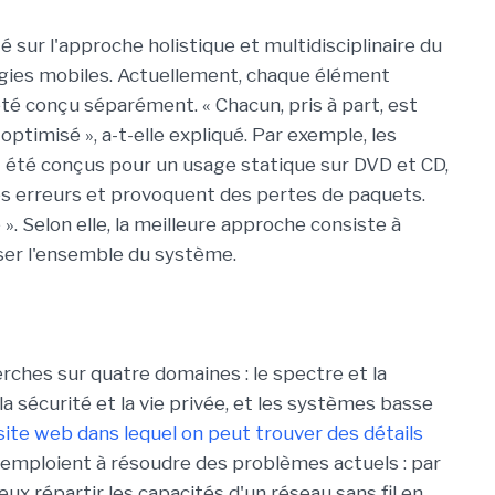
é sur l'approche holistique et multidisciplinaire du
ogies mobiles. Actuellement, chaque élément
té conçu séparément. « Chacun, pris à part, est
optimisé », a-t-elle expliqué. Par exemple, les
t été conçus pour un usage statique sur DVD et CD,
es erreurs et provoquent des pertes de paquets.
». Selon elle, la meilleure approche consiste à
iser l'ensemble du système.
ches sur quatre domaines : le spectre et la
la sécurité et la vie privée, et les systèmes basse
site web dans lequel on peut trouver des détails
s'emploient à résoudre des problèmes actuels : par
eux répartir les capacités d'un réseau sans fil en