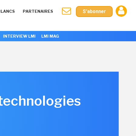
S'abonner
BLANCS
PARTENAIRES
INTERVIEW LMI
LMI MAG
 technologies