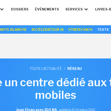
DOSSIERS
ÉVÉNEMENTS
SERVICES
LIVRES-
ARTE BLANCHE
ACCÉLERATEUR IA
CYBERCOACH
TESTS
TOUTE L'ACTUALITÉ
/
RÉSEAU
 un centre dédié aux
mobiles
Jean Elyan avec IDG NS
,
publié le 12 Octobre 2012