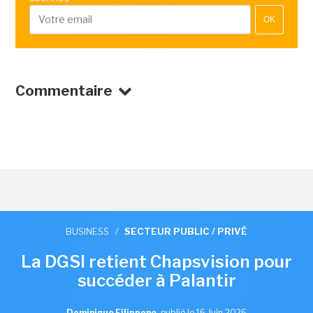
OK
Commentaire
BUSINESS
/
SECTEUR PUBLIC / PRIVÉ
La DGSI retient Chapsvision pour
succéder à Palantir
Dominique Filippone
,
publié le 16 Juin 2026