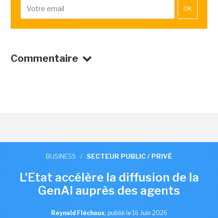
OK
Commentaire
BUSINESS
/
SECTEUR PUBLIC / PRIVÉ
L'Etat accélère la diffusion de la
GenAI auprès des agents
Reynald Fléchaux
,
publié le 16 Juin 2026