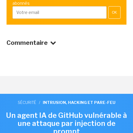
abonnés
OK
Commentaire
SÉCURITÉ
/
INTRUSION, HACKING ET PARE-FEU
Un agent IA de GitHub vulnérable à
une attaque par injection de
prompt