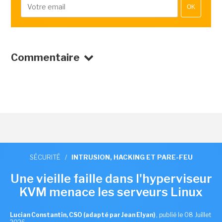
OK
Commentaire
SÉCURITÉ
/
INTRUSION, HACKING ET PARE-FEU
Une vieille faille dans l'hyperviseur
KVM menace les serveurs Linux
Lucian Constantin, CSO (adapté par Jean Elyan)
,
publié le 08 Juillet