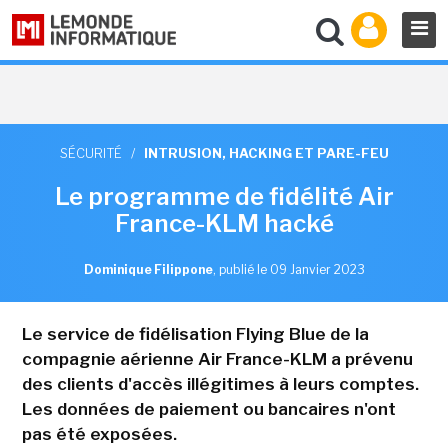
SÉCURITÉ
/
INTRUSION, HACKING ET PARE-FEU
Le programme de fidélité Air
France-KLM hacké
Dominique Filippone
,
publié le 09 Janvier 2023
Le service de fidélisation Flying Blue de la
compagnie aérienne Air France-KLM a prévenu
des clients d'accès illégitimes à leurs comptes.
Les données de paiement ou bancaires n'ont
pas été exposées.