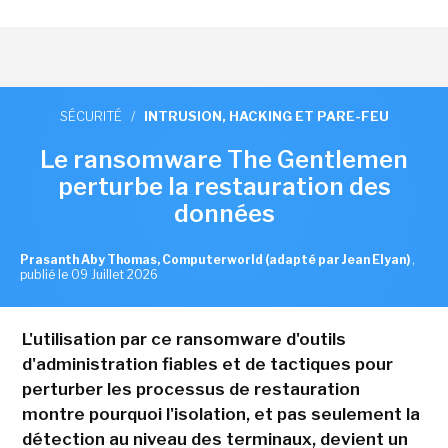
SÉCURITÉ
/
INTRUSION, HACKING ET PARE-FEU
Le ransomware The Gentlemen
perturbe la restauration des
données
Prasanth Aby Thomas, Computerworld (adapté par Jean Elyan)
,
publié le 09 Juillet 2026
L'utilisation par ce ransomware d'outils
d'administration fiables et de tactiques pour
perturber les processus de restauration
montre pourquoi l'isolation, et pas seulement la
détection au niveau des terminaux, devient un